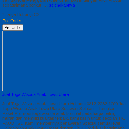
semua level Pengajaran Anak Umur Dasar dengan Fitur Produk
sebagaimana berikut :…
selengkapnya
*Harga Hubungi CS
Pre Order
Pre Order
Jual Toga Wisuda Anak Luwu Utara
Jual Toga Wisuda Anak Luwu Utara Hubungi 0812-2282-1060 Jual
Toga Wisuda Anak Luwu Utara Sulawesi Selatan – Temukan
Paket Promosi toga wisuda anak komplet pada harga paling
murah dan memiliki kualitas terbaik, kami kasih untuk sekolah TK,
PAUD , SD Kami memberinya penawaran Special semua level
Pengajaran Anak Umur Dasar dengan Fitur Produk sebagaimana