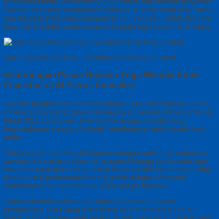
menyebut bahan kain bestway yang dibikin dari macam polyester
fiilamen asli yang mempunyai tingkat ke susutan yang tidak sama
dan hasilkan Kain yang mempunyai ciri : rada licin, jatuh dan tidak
kaku, lembut,tidak kusut,warna tidak puda atau bahan tahan lama,
Jual Toga Wisuda Anak Enarotari, Paniai Papua Barat
Keuntungan Pesan Busana Toga Wisuda Anak
Enarotari di Al Fairuz Konveksi
Memiliki pengalaman semenjak tahun 1999, kami bekerja secara
off-line semenjak 21 tahun lalu dan layani secara online semenjak
tahun 2011 berarti kami mempunyai tenaga penjahit yang
berpenglaman yang andal untuk memberinya mutu produk buat
anda.
Paling murah dan Memiliki kualitas dengan makin meningkatnya
service jahit secara online talh pengaruhi harga jual busana toga
wisuda dengan jenis harga, tetapi kami memberinya harga paling
murah untuk pemesanan secara grosir dengan peraturan
sedikitnya order dengan mutu yang serupa hasilnya
Bahan Memiliki kualitas dan Jahitan Premium, dengan
pengalaman SDM yang profesional kami memberinya mutu
jahitan yang rapi dan mutu bahan bermrk yang kerap dipakai ialah