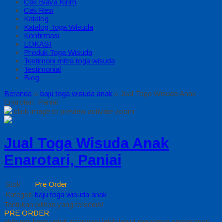
Cek Biaya Kirim
Cek Resi
Katalog
Katalog Toga Wisuda
Konfirmasi
LOKASI
Produk Toga Wisuda
Testimoni mitra toga wisuda
Testimonial
Blog
Beranda
»
baju toga wisuda anak
»
Jual Toga Wisuda Anak
Enarotari, Paniai
click image to preview
activate zoom
Jual Toga Wisuda Anak
Enarotari, Paniai
Stok
Pre Order
Kategori
baju toga wisuda anak
Tentukan pilihan yang tersedia!
PRE ORDER
Hubungi kami untuk informasi lebih lanjut mengenai pemesanan