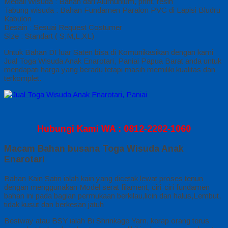
Medali Wisuda : Bahan dari Alumunium, print, resin
Tabung wisuda : Bahan Fundamen Paralon PVC di Lapisi Bludru
Kabulon
Desain : Sesuai Request Costumer
Size : Standart ( S,M,L,XL)
Untuk Bahan DI luar Saten bisa di Komunikasikan dengan kami
Jual Toga Wisuda Anak Enarotari, Paniai Papua Barat anda untuk
mendapati harga yang beradu tetapi masih memiliki kualitas dan
terkomplet.
Hubungi Kami WA : 0812-2282-1060
Macam Bahan busana Toga Wisuda Anak
Enarotari
Bahan Kain Satin ialah kain yang dicetak lewat proses tenun
dengan menggunakan Model serat filament, ciri-ciri fundamen
bahan ini pada bagian permukaan berkilau,licin dan halus,Lembut,
tidak kusut dan berkesan jatuh
Bestway atau BSY ialah Bi Shrinkage Yarn, kerap orang terus