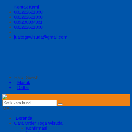
Kontak Kami
081222821060
081222821060
085280084081
081222821060
jualtogawisuda@gmail.com
Halo, Guest!
Masuk
Daftar
MENU
Beranda
Cara Order Toga Wisuda
Konfirmasi