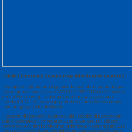
Teknik Pemesanan Busana Toga Wisuda Anak Enarotari
Persiapkan style busana toga wisuda anak atau sarjana dengan
fitur yang pasti lewat service WA 0812-2282-1060 dan Pastikan
jumlah Size masing – masing ukuran busana toga wisuda
standard S,M,L,XL namun juga Kirimkan Tanda Sekolah untuk
style pengerjaan Medali Wisuda.
Peraturan di atas awal mulanya di akui sehabis di pengecekan
jadi, dilaksanakan Pembayaran Uang Muka atau DP sebesar
sedikitnya 50% dari keseluruhan order lewat Rekening bank BRI
atau Bank Berdikari yang kami infokan lewat Whatsap balasan,