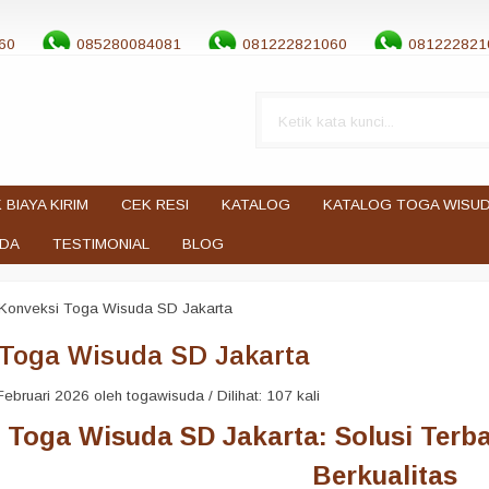
60
085280084081
081222821060
081222821
 BIAYA KIRIM
CEK RESI
KATALOG
KATALOG TOGA WISU
UDA
TESTIMONIAL
BLOG
Konveksi Toga Wisuda SD Jakarta
 Toga Wisuda SD Jakarta
ebruari 2026 oleh togawisuda / Dilihat: 107 kali
 Toga Wisuda SD Jakarta: Solusi Terb
Berkualitas