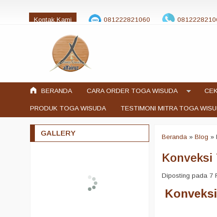
Kontak Kami
081222821060
0812228210
jualtogawisuda@gmail.com
BERANDA
CARA ORDER TOGA WISUDA
CEK
PRODUK TOGA WISUDA
TESTIMONI MITRA TOGA WIS
GALLERY
Beranda
»
Blog
»
Konveksi
Diposting pada 7 F
Konveksi