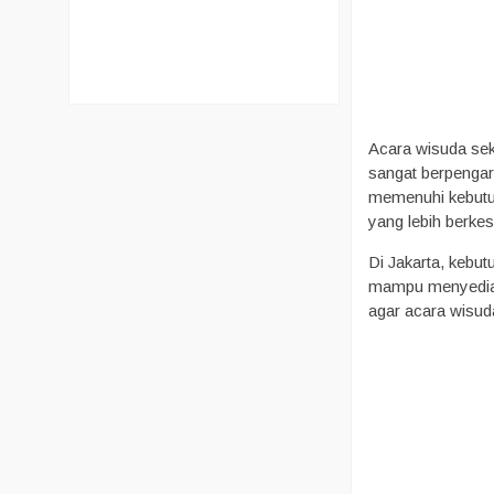
Acara wisuda sek
sangat berpengar
memenuhi kebutuh
yang lebih berke
Di Jakarta, kebu
mampu menyediaka
agar acara wisuda