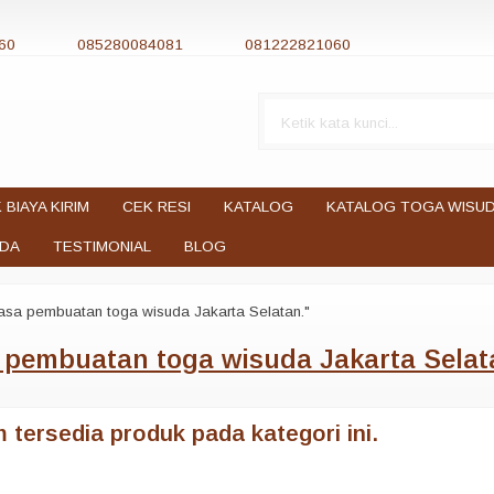
60
085280084081
081222821060
 BIAYA KIRIM
CEK RESI
KATALOG
KATALOG TOGA WISU
UDA
TESTIMONIAL
BLOG
asa pembuatan toga wisuda Jakarta Selatan."
 pembuatan toga wisuda Jakarta Selat
 tersedia produk pada kategori ini.