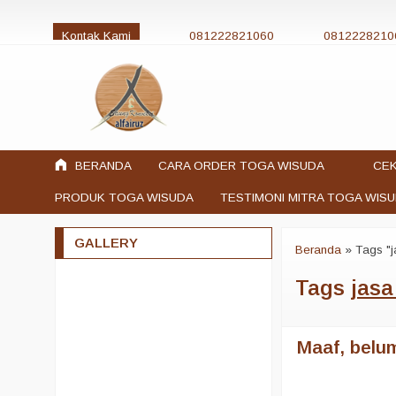
Kontak Kami
081222821060
0812228210
jualtogawisuda@gmail.com
BERANDA
CARA ORDER TOGA WISUDA
CEK
PRODUK TOGA WISUDA
TESTIMONI MITRA TOGA WIS
GALLERY
Beranda
»
Tags "j
Tags
jasa
Maaf, belum