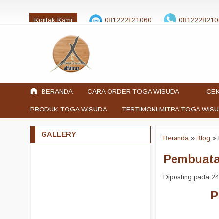
Kontak Kami
081222821060
0812228210
jualtogawisuda@gmail.com
BERANDA
CARA ORDER TOGA WISUDA
CEK
PRODUK TOGA WISUDA
TESTIMONI MITRA TOGA WIS
GALLERY
Beranda
»
Blog
»
Pembuata
Diposting pada 24 
P