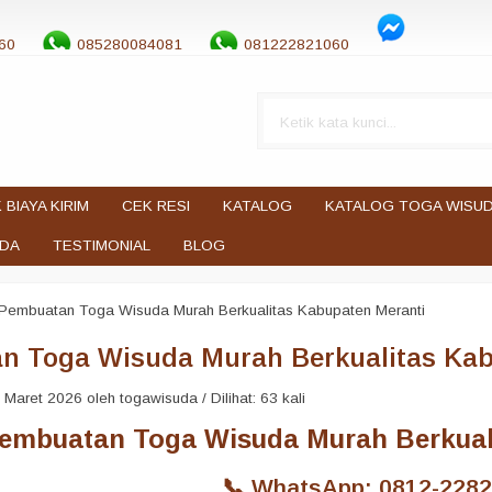
60
085280084081
081222821060
 BIAYA KIRIM
CEK RESI
KATALOG
KATALOG TOGA WISU
UDA
TESTIMONIAL
BLOG
Pembuatan Toga Wisuda Murah Berkualitas Kabupaten Meranti
n Toga Wisuda Murah Berkualitas Kab
Maret 2026 oleh togawisuda / Dilihat: 63 kali
embuatan Toga Wisuda Murah Berkual
📞 WhatsApp: 0812-2282