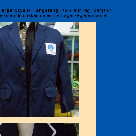
Terpercaya Di Tangerang
Lebih jauh lagi, penjahit
 nyaman digunakan dalam berbagai kegiatan formal.