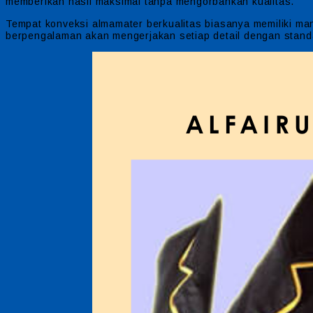
memberikan hasil maksimal tanpa mengorbankan kualitas.
Tempat konveksi almamater berkualitas biasanya memiliki ma
berpengalaman akan mengerjakan setiap detail dengan standar