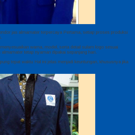
dor jas almamater terpercaya Pertama, setiap proses produksi
.
menyesuaikan warna, model, serta detail sulam logo sesuai
 almamater tetap nyaman dipakai sepanjang hari.
pung tepat waktu Hal ini jelas menjadi keuntungan, khususnya jika