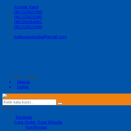
Kontak Kami
081222821060
081222821060
085280084081
081222821060
jualtogawisuda@gmail.com
Halo, Guest!
Masuk
Daftar
MENU
Beranda
Cara Order Toga Wisuda
Konfirmasi