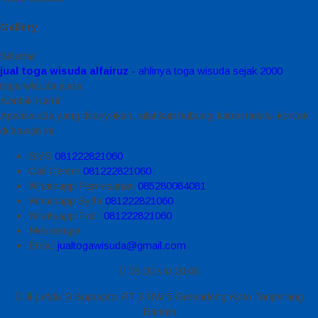
Gallery
Sidebar
jual toga wisuda alfairuz
- ahlinya toga wisuda sejak 2000
toga wisuda juara
Kontak Kami
Apabila ada yang ditanyakan, silahkan hubungi kami melalui kontak
di bawah ini.
SMS
081222821060
Call Center
081222821060
Whatsapp
Pemesanan
085280084081
Whatsapp
Syifa
081222821060
Whatsapp
Fadil
081222821060
Messenger
Email
jualtogawisuda@gmail.com
08.00 s/d 20.00
Jl Letda D Suprapto RT 3 RW 5 Gerendeng Kota Tangerang
Banten