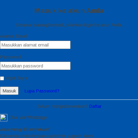
Masuk ke akun Anda
Selamat datang kembali, silahkan login ke akun Anda.
Alamat Email
Password
Ingat Saya
Masuk
Lupa Password?
Belum menjadi member?
Daftar
Chat via Whatsapp
Ada yang ditanyakan?
Klik untuk chat dengan customer support kami