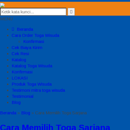
MENU
Beranda
Cara Order Toga Wisuda
Konfirmasi
Cek Biaya Kirim
Cek Resi
Katalog
Katalog Toga Wisuda
Konfirmasi
LOKASI
Produk Toga Wisuda
Testimoni mitra toga wisuda
Testimonial
Blog
Beranda
»
Blog
»
Cara Memilih Toga Sarjana
Cara Memilih Toga Sarjana