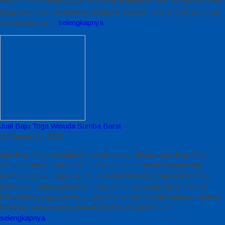
serupa, tetapi kualitasnya tidak sesuai harapan, atau harganya terlalu
tinggi sehingga membebani anggaran institusi. Bayangkan jika toga
wisuda dan jas…
selengkapnya
Jual Baju Toga Wisuda Sumba Barat
29 Desember 2020
Jual Baju Toga Wisuda Sumba Barat by Alfairuz Jual Baju Toga
Wisuda Sumba Barat NTT – Produsen pemasok busana toga.
terima pesanan toga wisuda, di dunia konveksi toga mempunyai
beberapa model bahan kain toga. Umumnya ada sekian banyak
bahan/kain yang konveksi toga alfairuz pakai salah satunya : bahan
bestway, bahan saten, bahan beludru, jet-black. Saat…
selengkapnya