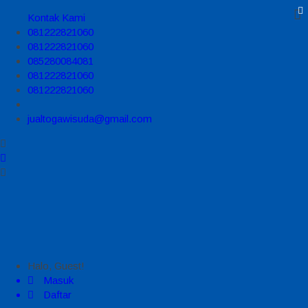
Kontak Kami
081222821060
081222821060
085280084081
081222821060
081222821060
jualtogawisuda@gmail.com
Halo, Guest!
Masuk
Daftar