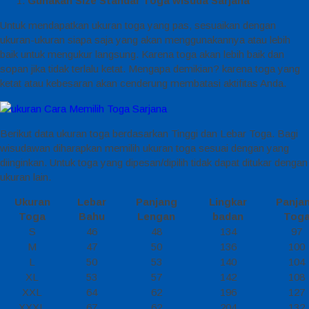
Gunakan Size Standar Toga wisuda Sarjana
Untuk mendapatkan ukuran toga yang pas, sesuaikan dengan
ukuran-ukuran siapa saja yang akan menggunakannya atau lebih
baik untuk mengukur langsung. Karena toga akan lebih baik dan
sopan jika tidak terlalu ketat. Mengapa demikian? karena toga yang
ketat atau kebesaran akan cenderung membatasi aktifitas Anda.
Berikut data ukuran toga berdasarkan Tinggi dan Lebar Toga. Bagi
wisudawan diharapkan memilih ukuran toga sesuai dengan yang
diinginkan. Untuk toga yang dipesan/dipilih tidak dapat ditukar dengan
ukuran lain.
Ukuran
Lebar
Panjang
Lingkar
Panja
Toga
Bahu
Lengan
badan
Tog
S
46
48
134
97
M
47
50
136
100
L
50
53
140
104
XL
53
57
142
108
XXL
64
62
196
127
XXXL
67
62
204
132