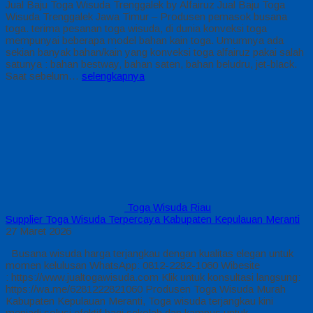
Jual Baju Toga Wisuda Trenggalek by Alfairuz Jual Baju Toga
Wisuda Trenggalek Jawa Timur – Produsen pemasok busana
toga. terima pesanan toga wisuda, di dunia konveksi toga
mempunyai beberapa model bahan kain toga. Umumnya ada
sekian banyak bahan/kain yang konveksi toga alfairuz pakai salah
satunya : bahan bestway, bahan saten, bahan beludru, jet-black.
Saat sebelum…
selengkapnya
Toga Wisuda Riau
Supplier Toga Wisuda Terpercaya Kabupaten Kepulauan Meranti
27 Maret 2026
Busana wisuda harga terjangkau dengan kualitas elegan untuk
momen kelulusan WhatsApp: 0812-2282-1060 Wibesite
: https://www.jualtogawisuda.com Klik untuk konsultasi langsung:
https://wa.me/6281222821060 Produsen Toga Wisuda Murah
Kabupaten Kepulauan Meranti, Toga wisuda terjangkau kini
menjadi solusi efektif bagi sekolah dan kampus untuk