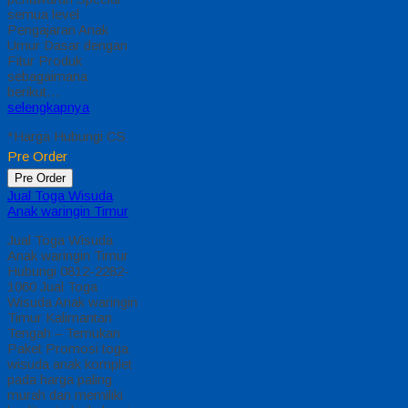
semua level
Pengajaran Anak
Umur Dasar dengan
Fitur Produk
sebagaimana
berikut…
selengkapnya
*Harga Hubungi CS
Pre Order
Pre Order
Jual Toga Wisuda
Anak waringin Timur
Jual Toga Wisuda
Anak waringin Timur
Hubungi 0812-2282-
1060 Jual Toga
Wisuda Anak waringin
Timur Kalimantan
Tengah – Temukan
Paket Promosi toga
wisuda anak komplet
pada harga paling
murah dan memiliki