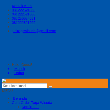
Kontak Kami
081222821060
081222821060
085280084081
081222821060
jualtogawisuda@gmail.com
Halo, Guest!
Masuk
Daftar
MENU
Beranda
Cara Order Toga Wisuda
Konfirmasi