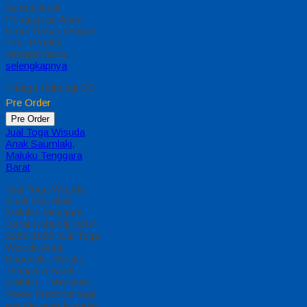
semua level
Pengajaran Anak
Umur Dasar dengan
Fitur Produk
sebagaimana…
selengkapnya
*Harga Hubungi CS
Pre Order
Pre Order
Jual Toga Wisuda
Anak Saumlaki,
Maluku Tenggara
Barat
Jual Toga Wisuda
Anak Saumlaki,
Maluku Tenggara
Barat Hubungi 0812-
2282-1060 Jual Toga
Wisuda Anak
Saumlaki, Maluku
Tenggara Barat
Maluku – Temukan
Paket Promosi toga
wisuda anak komplet