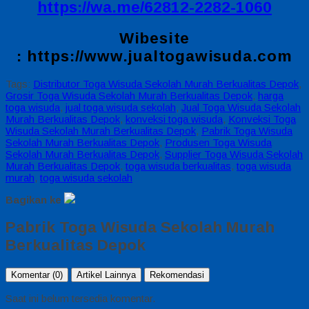
https://wa.me/62812-2282-1060
Wibesite
:
https://www.jualtogawisuda.com
Tags:
Distributor Toga Wisuda Sekolah Murah Berkualitas Depok
,
Grosir Toga Wisuda Sekolah Murah Berkualitas Depok
,
harga
toga wisuda
,
jual toga wisuda sekolah
,
Jual Toga Wisuda Sekolah
Murah Berkualitas Depok
,
konveksi toga wisuda
,
Konveksi Toga
Wisuda Sekolah Murah Berkualitas Depok
,
Pabrik Toga Wisuda
Sekolah Murah Berkualitas Depok
,
Produsen Toga Wisuda
Sekolah Murah Berkualitas Depok
,
Supplier Toga Wisuda Sekolah
Murah Berkualitas Depok
,
toga wisuda berkualitas
,
toga wisuda
murah
,
toga wisuda sekolah
Bagikan ke
Pabrik Toga Wisuda Sekolah Murah
Berkualitas Depok
Komentar (0)
Artikel Lainnya
Rekomendasi
Saat ini belum tersedia komentar.