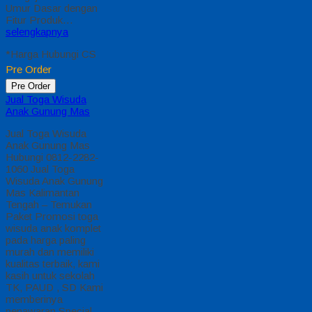
Umur Dasar dengan
Fitur Produk…
selengkapnya
*Harga Hubungi CS
Pre Order
Pre Order
Jual Toga Wisuda
Anak Gunung Mas
Jual Toga Wisuda
Anak Gunung Mas
Hubungi 0812-2282-
1060 Jual Toga
Wisuda Anak Gunung
Mas Kalimantan
Tengah – Temukan
Paket Promosi toga
wisuda anak komplet
pada harga paling
murah dan memiliki
kualitas terbaik, kami
kasih untuk sekolah
TK, PAUD , SD Kami
memberinya
penawaran Special