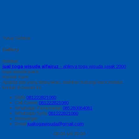
Tutup Sidebar
Gallery
Sidebar
jual toga wisuda alfairuz
- ahlinya toga wisuda sejak 2000
toga wisuda juara
Kontak Kami
Apabila ada yang ditanyakan, silahkan hubungi kami melalui
kontak di bawah ini.
SMS
081222821060
Call Center
081222821060
Whatsapp
Pemesanan
085280084081
Whatsapp
Syifa
081222821060
Messenger
Email
jualtogawisuda@gmail.com
08.00 s/d 20.00