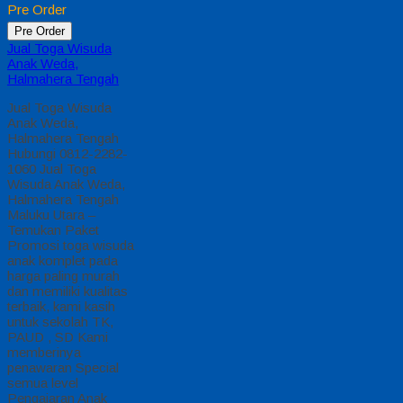
Pre Order
Pre Order
Jual Toga Wisuda
Anak Weda,
Halmahera Tengah
Jual Toga Wisuda
Anak Weda,
Halmahera Tengah
Hubungi 0812-2282-
1060 Jual Toga
Wisuda Anak Weda,
Halmahera Tengah
Maluku Utara –
Temukan Paket
Promosi toga wisuda
anak komplet pada
harga paling murah
dan memiliki kualitas
terbaik, kami kasih
untuk sekolah TK,
PAUD , SD Kami
memberinya
penawaran Special
semua level
Pengajaran Anak