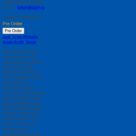
sebagaimana berikut :
Kain…
selengkapnya
*Harga Hubungi CS
Pre Order
Pre Order
Jual Toga Wisuda
Anak Aceh Timur
Jual Toga Wisuda
Anak Aceh Timur
Hubungi 0812-2282-
1060 Jual Toga
Wisuda Anak Aceh
Timur Nangro Aceh
Darussalam –
Temukan Paket
Promosi toga wisuda
anak komplet pada
harga paling murah
dan memiliki kualitas
terbaik, kami kasih
untuk sekolah TK,
PAUD , SD Kami
memberinya
penawaran Special