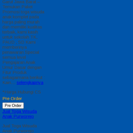
Garut Jawa Barat –
Temukan Paket
Promosi toga wisuda
anak komplet pada
harga paling murah
dan memiliki kualitas
terbaik, kami kasih
untuk sekolah TK,
PAUD , SD Kami
memberinya
penawaran Special
semua level
Pengajaran Anak
Umur Dasar dengan
Fitur Produk
sebagaimana berikut :
Kain…
selengkapnya
*Harga Hubungi CS
Pre Order
Pre Order
Jual Toga Wisuda
Anak Purworejo
Jual Toga Wisuda
Anak Purworejo