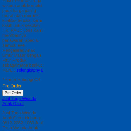
Paket Promosi toga
wisuda anak komplet
pada harga paling
murah dan memiliki
kualitas terbaik, kami
kasih untuk sekolah
TK, PAUD , SD Kami
memberinya
penawaran Special
semua level
Pengajaran Anak
Umur Dasar dengan
Fitur Produk
sebagaimana berikut :
Kain…
selengkapnya
*Harga Hubungi CS
Pre Order
Pre Order
Jual Toga Wisuda
Anak Garut
Jual Toga Wisuda
Anak Garut Hubungi
0812-2282-1060 Jual
Toga Wisuda Anak