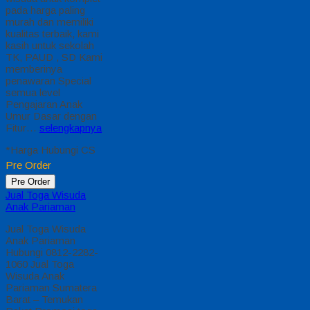
pada harga paling
murah dan memiliki
kualitas terbaik, kami
kasih untuk sekolah
TK, PAUD , SD Kami
memberinya
penawaran Special
semua level
Pengajaran Anak
Umur Dasar dengan
Fitur…
selengkapnya
*Harga Hubungi CS
Pre Order
Pre Order
Jual Toga Wisuda
Anak Pariaman
Jual Toga Wisuda
Anak Pariaman
Hubungi 0812-2282-
1060 Jual Toga
Wisuda Anak
Pariaman Sumatera
Barat – Temukan