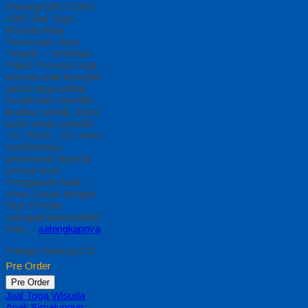
Hubungi 0812-2282-
1060 Jual Toga
Wisuda Anak
Purworejo Jawa
Tengah – Temukan
Paket Promosi toga
wisuda anak komplet
pada harga paling
murah dan memiliki
kualitas terbaik, kami
kasih untuk sekolah
TK, PAUD , SD Kami
memberinya
penawaran Special
semua level
Pengajaran Anak
Umur Dasar dengan
Fitur Produk
sebagaimana berikut :
Kain…
selengkapnya
*Harga Hubungi CS
Pre Order
Pre Order
Jual Toga Wisuda
Anak Simalungun