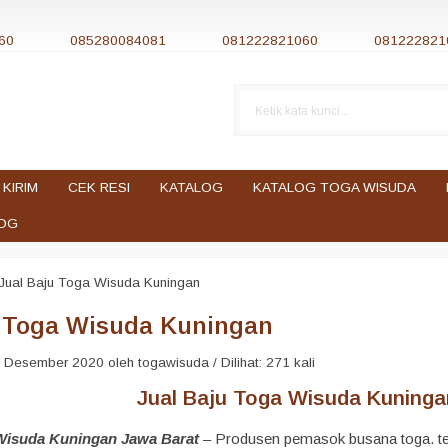
60
085280084081
081222821060
081222821
 KIRIM
CEK RESI
KATALOG
KATALOG TOGA WISUDA
OG
Jual Baju Toga Wisuda Kuningan
u Toga Wisuda Kuningan
 Desember 2020 oleh togawisuda / Dilihat: 271 kali
Jual Baju Toga Wisuda Kuningan
 Wisuda Kuningan Jawa Barat
– Produsen pemasok busana toga. ter