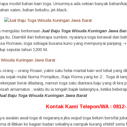
pa model bahan kain toga. Umumnya ada sekian banyak bahan/kain y
han saten, bahan beludru, jet-black.
ta mengulas berkenaan
Jual Baju Toga Wisuda Kuningan Jawa Bar
a itu. Diambil dari beberapa sumber, nyatanya toga berawal dari bah
asa Romawi, toga sebagai busana kuno yang mempunyai panjang -+ 6 
dup seputar tahun 1200 M.
u orang – orang Roawi, yakni satu helai mantal kain wol tebal yang 
ada sejak mulai Numa Pompilius, Raja Roma yang ke-2 . Toga di tan
ekerjaan berat diladang, namun toga satu diantara baju yang di kira pat
kisah arnarnatus ; waktu itu ia tengah bajak ladangnya, ketika bebera
Jual Baju Toga Wisuda Kuningan Jawa Barat
Kontak Kami Telepon/WA : 0812
ya awalan awal toga di negaranya jika wujud toga belum bersifat jub
 di lilitkan ke bagian badan sekalinya nampak kurang efektif serta 