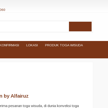
060
KONFIRMASI
LOKASI
PRODUK TOGA WISUDA
 by Alfairuz
ima pesanan toga wisuda, di dunia konveksi toga