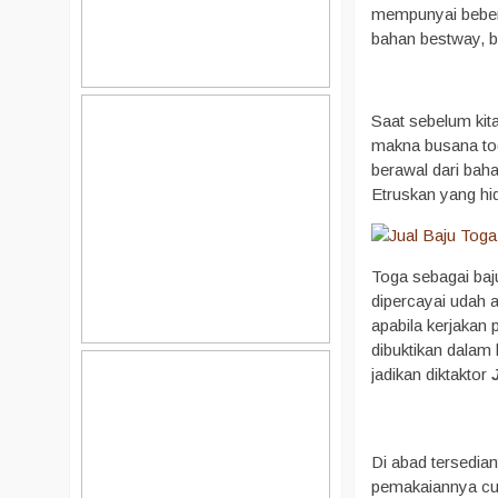
mempunyai bebera
bahan bestway, ba
Saat sebelum ki
makna busana tog
berawal dari bah
Etruskan yang hi
Toga sebagai baj
dipercayai udah 
apabila kerjakan p
dibuktikan dalam 
jadikan diktaktor
Di abad tersedian
pemakaiannya cuma