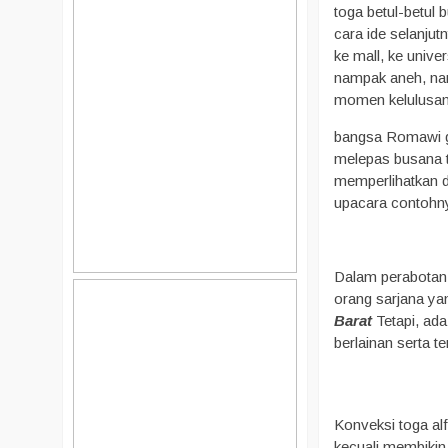
toga betul-betul
cara ide selanjut
ke mall, ke univ
nampak aneh, nam
momen kelulusan 
bangsa Romawi gu
melepas busana to
memperlihatkan d
upacara contohny
Dalam perabotan t
orang sarjana yan
Barat
Tetapi, ada
berlainan serta te
Konveksi toga al
kecuali membikin