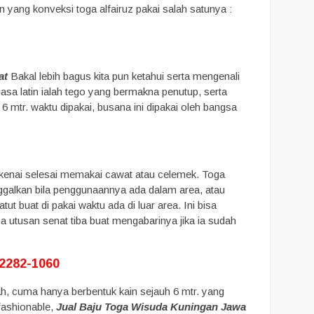
ang konveksi toga alfairuz pakai salah satunya :
at
Bakal lebih bagus kita pun ketahui serta mengenali
asa latin ialah tego yang bermakna penutup, serta
mtr. waktu dipakai, busana ini dipakai oleh bangsa
dikenai selesai memakai cawat atau celemek. Toga
ggalkan bila penggunaannya ada dalam area, atau
ut buat di pakai waktu ada di luar area. Ini bisa
pa utusan senat tiba buat mengabarinya jika ia sudah
-2282-1060
ah, cuma hanya berbentuk kain sejauh 6 mtr. yang
fashionable,
Jual Baju Toga Wisuda Kuningan Jawa