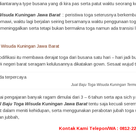
diantaranya type busana yang di kira pas serta patut waktu seorang ke
 Wisuda Kuningan Jawa Barat
:: peristiwa toga seterusnya berkemb
mawi, waktu lagi berjalan seiring bersamanya waktu penggunaan toga 
i meninggalkan serta tetapi bukan bermakna toga namun ada transisi 
difikasi itu membawa derajat toga dari busana satu hari – hari jadi
i negeri barat seragam kelulusannya dikatakan gown. Sesaat wujud to
Jual Baju Toga Wisuda Kuningan Term
i pengajaran banyak ragam dimulai dari 3 – 6 tahun serta apa sich yan
l Baju Toga Wisuda Kuningan Jawa Barat
tentu saja kecuali sere
at dalam meniti kehidupan, serta menggunakan perabotan jubah toga w
n jubbah,
Kontak Kami Telepon/WA : 0812-2