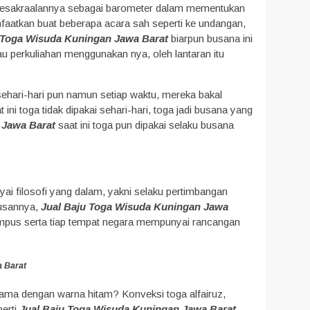
in kesakraalannya sebagai barometer dalam mementukan
manfaatkan buat beberapa acara sah seperti ke undangan,
 Toga Wisuda Kuningan Jawa Barat
biarpun busana ini
 perkuliahan menggunakan nya, oleh lantaran itu
sehari-hari pun namun setiap waktu, mereka bakal
ni toga tidak dipakai sehari-hari, toga jadi busana yang
 Jawa Barat
saat ini toga pun dipakai selaku busana
yai filosofi yang dalam, yakni selaku pertimbangan
lusannya,
Jual Baju Toga Wisuda Kuningan Jawa
kampus serta tiap tempat negara mempunyai rancangan
 Barat
sama dengan warna hitam? Konveksi toga alfairuz,
erti
Jual Baju Toga Wisuda Kuningan Jawa Barat
,