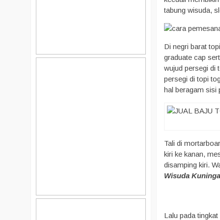
tabung wisuda, sl
Di negri barat to
graduate cap sert
wujud persegi di 
persegi di topi 
hal beragam sisi
Tali di mortarboa
kiri ke kanan, m
disamping kiri. W
Wisuda Kuninga
Lalu pada tingka