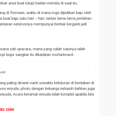
luar area buat tutupi badan mereka di saat itu.
ang di Romawi, waktu di mana toga dijadikan baju oleh
buat baju satu hari – hari, lantas lama-lama perlahan-
lantaran seterusnya mempunyai bentuk berganti jadi
 busana sah upacara, mana yang salah satunya ialah
pi bujur sangkar itu dikatakan mortarboard.
urah
g paling dinanti-nanti sewaktu kelulusan di beritakan di
moni wisuda, photo dengan keluarga terkasih bahkan juga
isuda, Acara keramat wisuda tidak komplet apabila kita
282-1060