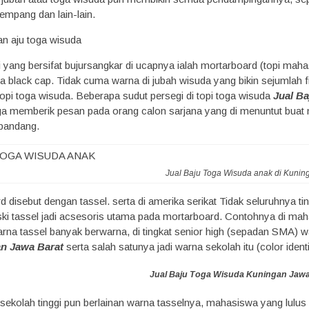
empang dan lain-lain.
pi yang bersifat bujursangkar di ucapnya ialah mortarboard (topi ma
a black cap. Tidak cuma warna di jubah wisuda yang bikin sejumlah fi
topi toga wisuda. Beberapa sudut persegi di topi toga wisuda
Jual B
toga memberik pesan pada orang calon sarjana yang di menuntut bua
 pandang.
Jual Baju Toga Wisuda anak di Kunin
rd disebut dengan tassel. serta di amerika serikat Tidak seluruhnya t
eski tassel jadi acsesoris utama pada mortarboard. Contohnya di ma
arna tassel banyak berwarna, di tingkat senior high (sepadan SMA) wa
n Jawa Barat
serta salah satunya jadi warna sekolah itu (color identi
Jual Baju Toga Wisuda Kuningan Jawa
t sekolah tinggi pun berlainan warna tasselnya, mahasiswa yang lulu