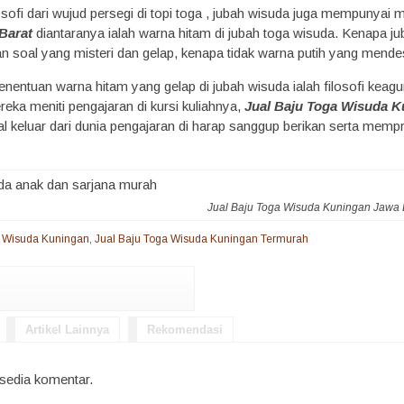
osofi dari wujud persegi di topi toga , jubah wisuda juga mempunyai m
Barat
diantaranya ialah warna hitam di jubah toga wisuda. Kenapa 
an soal yang misteri dan gelap, kenapa tidak warna putih yang mende
entuan warna hitam yang gelap di jubah wisuda ialah filosofi keagu
eka meniti pengajaran di kursi kuliahnya,
Jual Baju Toga Wisuda K
al keluar dari dunia pengajaran di harap sanggup berikan serta mem
Jual Baju Toga Wisuda Kuningan Jawa 
a Wisuda Kuningan
,
Jual Baju Toga Wisuda Kuningan Termurah
Artikel Lainnya
Rekomendasi
rsedia komentar.