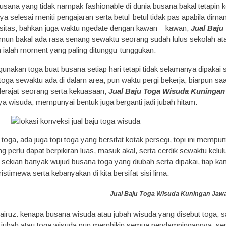
 busana yang tidak nampak fashionable di dunia busana bakal tetap
nya selesai meniti pengajaran serta betul-betul tidak pas apabila di
ersitas, bahkan juga waktu ngedate dengan kawan – kawan,
Jual Baju
un bakal ada rasa senang sewaktu seorang sudah lulus sekolah atau
ialah moment yang paling ditunggu-tunggukan.
nakan toga buat busana setiap hari tetapi tidak selamanya dipakai 
ga sewaktu ada di dalam area, pun waktu pergi bekerja, biarpun saat i
erajat seorang serta kekuasaan,
Jual Baju Toga Wisuda Kuningan
a wisuda, mempunyai bentuk juga berganti jadi jubah hitam.
oga, ada juga topi toga yang bersifat kotak persegi, topi ini mempun
g perlu dapat berpikiran luas, masuk akal, serta cerdik sewaktu kelu
 sekian banyak wujud busana toga yang diubah serta dipakai, tiap 
ristimewa serta kebanyakan di kita bersifat sisi lima.
Jual Baju Toga Wisuda Kuningan Jawa
fairuz. kenapa busana wisuda atau jubah wisuda yang disebut toga, 
 jubah atau toga wisuda pun membikin semua pendampingannya, sep