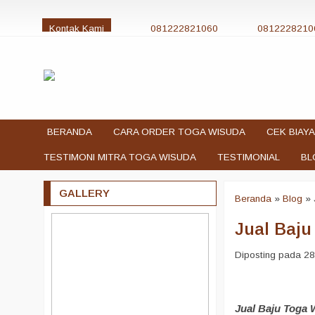
Kontak Kami
081222821060
0812228210
jualtogawisuda@gmail.com
BERANDA
CARA ORDER TOGA WISUDA
CEK BIAYA
TESTIMONI MITRA TOGA WISUDA
TESTIMONIAL
BL
GALLERY
Beranda
»
Blog
»
Jual Baj
Diposting pada 28
Jual Baju Toga