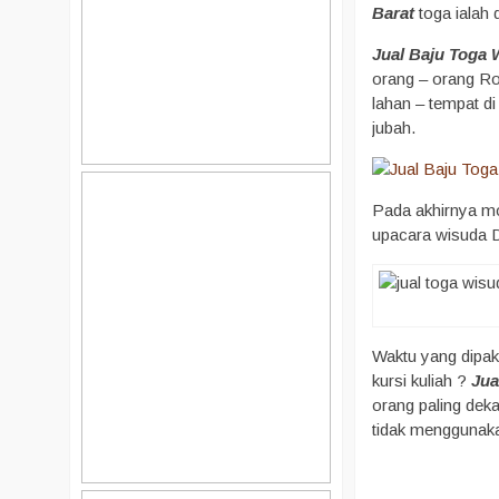
Barat
toga ialah 
Jual Baju Toga
orang – orang Ro
lahan – tempat d
jubah.
Pada akhirnya mo
upacara wisuda D
Waktu yang dipaka
kursi kuliah ?
Jua
orang paling dek
tidak menggunaka