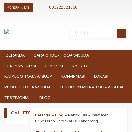
Kontak Kami
081222821060
081222821060
085280084081
081222821060
jualtogawisuda@gmail.com
BERANDA
CARA ORDER TOGA WISUDA
CEK BIAYA KIRIM
CEK RESI
KATALOG
KATALOG TOGA WISUDA
KONFIRMASI
LOKASI
PRODUK TOGA WISUDA
TESTIMONI MITRA TOGA WISUDA
TESTIMONIAL
BLOG
GALLERY
Beranda
»
Blog
»
Pabrik Jas Almamater
Universitas Terdekat Di Tangerang