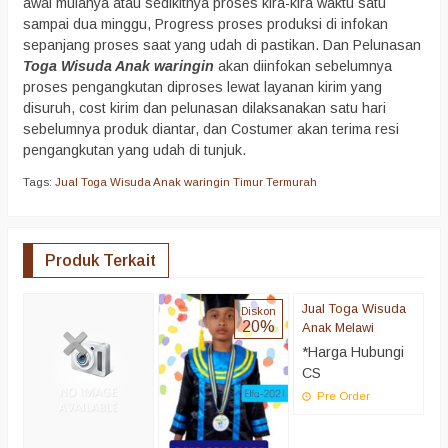
awal mulanya atau sedikitnya proses kira-kira waktu satu
sampai dua minggu, Progress proses produksi di infokan
sepanjang proses saat yang udah di pastikan. Dan Pelunasan
Toga Wisuda Anak waringin
akan diinfokan sebelumnya
proses pengangkutan diproses lewat layanan kirim yang
disuruh, cost kirim dan pelunasan dilaksanakan satu hari
sebelumnya produk diantar, dan Costumer akan terima resi
pengangkutan yang udah di tunjuk.
Tags:
Jual Toga Wisuda Anak waringin Timur Termurah
Produk Terkait
Jual Toga Wisuda
J
Diskon
20%
Anak Melawi
A
B
*Harga Hubungi
*
CS
C
Pre Order