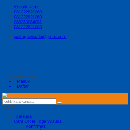
Kontak Kami
081222821060
081222821060
085280084081
081222821060
jualtogawisuda@gmail.com
Halo, Guest!
Masuk
Daftar
MENU
Beranda
Cara Order Toga Wisuda
Konfirmasi