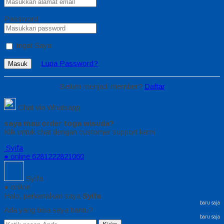
Password
Ingat Saya
Lupa Password?
Masuk
Belum menjadi member?
Daftar
Chat via Whatsapp
saya mau order toga wisuda?
Klik untuk chat dengan customer support kami
Syifa
● online
6281222821060
Syifa
● online
Halo, perkenalkan saya
Syifa
baru saja
Ada yang bisa saya bantu?
baru saja