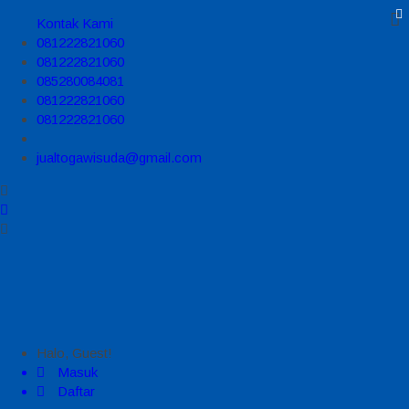
Kontak Kami
081222821060
081222821060
085280084081
081222821060
081222821060
jualtogawisuda@gmail.com
Halo, Guest!
Masuk
Daftar