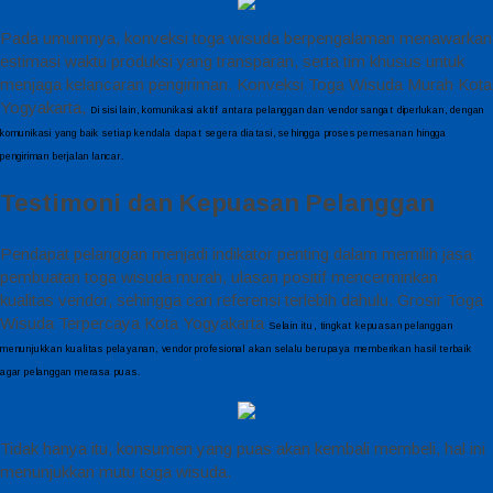
Pada umumnya, konveksi toga wisuda berpengalaman menawarkan
estimasi waktu produksi yang transparan, serta tim khusus untuk
menjaga kelancaran pengiriman. Konveksi Toga Wisuda Murah Kota
Yogyakarta,
Di sisi lain, komunikasi aktif antara pelanggan dan vendor sangat diperlukan, dengan
komunikasi yang baik setiap kendala dapat segera diatasi, sehingga proses pemesanan hingga
pengiriman berjalan lancar.
Testimoni dan Kepuasan Pelanggan
Pendapat pelanggan menjadi indikator penting dalam memilih jasa
pembuatan toga wisuda murah, ulasan positif mencerminkan
kualitas vendor, sehingga cari referensi terlebih dahulu. Grosir Toga
Wisuda Terpercaya Kota Yogyakarta
Selain itu, tingkat kepuasan pelanggan
menunjukkan kualitas pelayanan, vendor profesional akan selalu berupaya memberikan hasil terbaik
agar pelanggan merasa puas.
Tidak hanya itu, konsumen yang puas akan kembali membeli, hal ini
menunjukkan mutu toga wisuda.