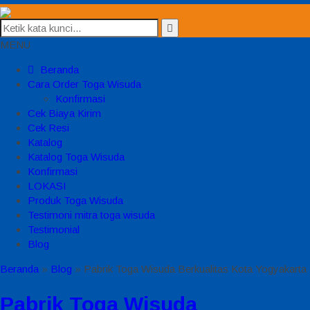
MENU
Beranda
Cara Order Toga Wisuda
Konfirmasi
Cek Biaya Kirim
Cek Resi
Katalog
Katalog Toga Wisuda
Konfirmasi
LOKASI
Produk Toga Wisuda
Testimoni mitra toga wisuda
Testimonial
Blog
Beranda
»
Blog
»
Pabrik Toga Wisuda Berkualitas Kota Yogyakarta
Pabrik Toga Wisuda