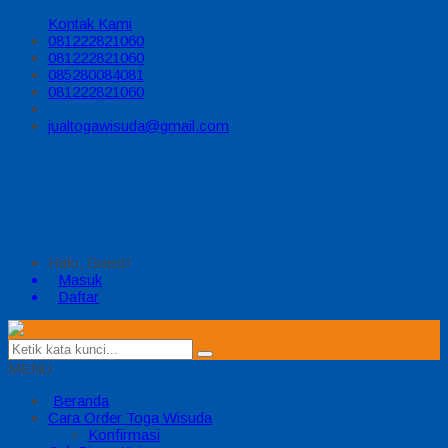
Kontak Kami
081222821060
081222821060
085280084081
081222821060
jualtogawisuda@gmail.com
Halo, Guest!
Masuk
Daftar
MENU
Beranda
Cara Order Toga Wisuda
Konfirmasi