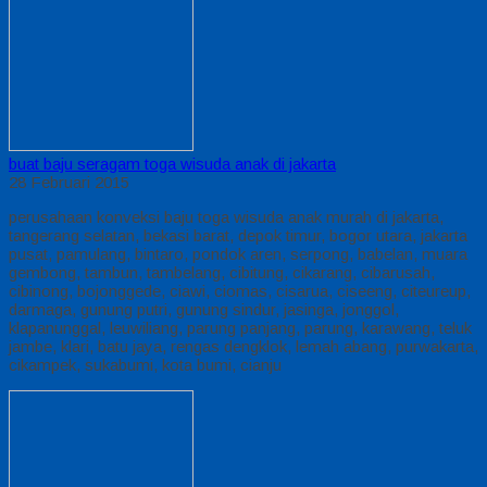
buat baju seragam toga wisuda anak di jakarta
28 Februari 2015
perusahaan konveksi baju toga wisuda anak murah di jakarta,
tangerang selatan, bekasi barat, depok timur, bogor utara, jakarta
pusat, pamulang, bintaro, pondok aren, serpong, babelan, muara
gembong, tambun, tambelang, cibitung, cikarang, cibarusah,
cibinong, bojonggede, ciawi, ciomas, cisarua, ciseeng, citeureup,
darmaga, gunung putri, gunung sindur, jasinga, jonggol,
klapanunggal, leuwiliang, parung panjang, parung, karawang, teluk
jambe, klari, batu jaya, rengas dengklok, lemah abang, purwakarta,
cikampek, sukabumi, kota bumi, cianju