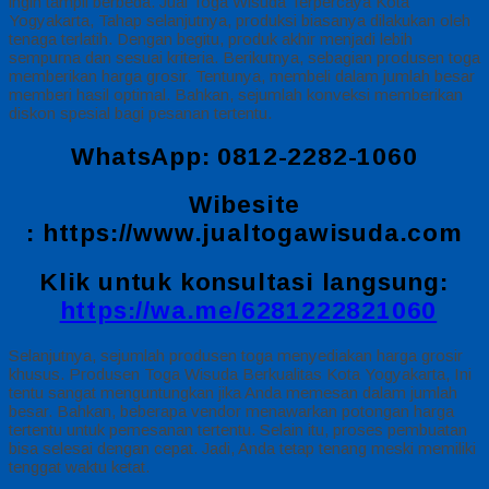
ingin tampil berbeda. Jual Toga Wisuda Terpercaya Kota
Yogyakarta, Tahap selanjutnya, produksi biasanya dilakukan oleh
tenaga terlatih. Dengan begitu, produk akhir menjadi lebih
sempurna dan sesuai kriteria. Berikutnya, sebagian produsen toga
memberikan harga grosir. Tentunya, membeli dalam jumlah besar
memberi hasil optimal. Bahkan, sejumlah konveksi memberikan
diskon spesial bagi pesanan tertentu.
WhatsApp: 0812-2282-1060
Wibesite
:
https://www.jualtogawisuda.com
Klik untuk konsultasi langsung:
https://wa.me/6281222821060
Selanjutnya, sejumlah produsen toga menyediakan harga grosir
khusus. Produsen Toga Wisuda Berkualitas Kota Yogyakarta, Ini
tentu sangat menguntungkan jika Anda memesan dalam jumlah
besar. Bahkan, beberapa vendor menawarkan potongan harga
tertentu untuk pemesanan tertentu. Selain itu, proses pembuatan
bisa selesai dengan cepat. Jadi, Anda tetap tenang meski memiliki
tenggat waktu ketat.