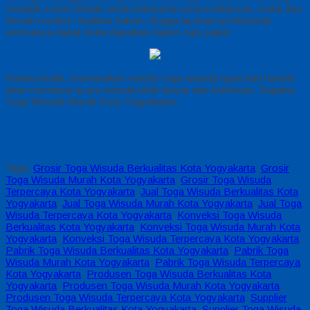
menjadi solusi terbaik untuk kebutuhan acara kelulusan, mulai dari
desain modern, kualitas bahan, hingga layanan profesional,
semuanya dapat Anda dapatkan dalam satu paket.
Karena itulah, memastikan vendor toga wisuda tepat dan handal
akan membuat acara wisuda lebih lancar dan berkesan. Supplier
Toga Wisuda Murah Kota Yogyakarta,
Tags:
Grosir Toga Wisuda Berkualitas Kota Yogyakarta
,
Grosir
Toga Wisuda Murah Kota Yogyakarta
,
Grosir Toga Wisuda
Terpercaya Kota Yogyakarta
,
Jual Toga Wisuda Berkualitas Kota
Yogyakarta
,
Jual Toga Wisuda Murah Kota Yogyakarta
,
Jual Toga
Wisuda Terpercaya Kota Yogyakarta
,
Konveksi Toga Wisuda
Berkualitas Kota Yogyakarta
,
Konveksi Toga Wisuda Murah Kota
Yogyakarta
,
Konveksi Toga Wisuda Terpercaya Kota Yogyakarta
,
Pabrik Toga Wisuda Berkualitas Kota Yogyakarta
,
Pabrik Toga
Wisuda Murah Kota Yogyakarta
,
Pabrik Toga Wisuda Terpercaya
Kota Yogyakarta
,
Produsen Toga Wisuda Berkualitas Kota
Yogyakarta
,
Produsen Toga Wisuda Murah Kota Yogyakarta
,
Produsen Toga Wisuda Terpercaya Kota Yogyakarta
,
Supplier
Toga Wisuda Berkualitas Kota Yogyakarta
,
Supplier Toga Wisuda