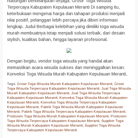
hubungan berkelanjutan terjaga. Grosir Toga Wisuda
Terpercaya Kabupaten Kepulauan Meranti Di samping itu,
keterbukaan mengenai harga dan tahapan produksi menjadi
nilai positif, pelanggan lebih percaya jika diberi informasi
lengkap. Judul Berbagai kelebihan yang dimiliki toga wisuda
murah membuatnya tetap menjadi solusi terbaik, dari desain
stylish, kualitas bahan, hingga layanan profesional.
Dengan begitu, vendor toga wisuda yang handal akan
memastikan acara wisuda sukses dan meninggalkan kesan.
Konveksi Toga Wisuda Murah Kabupaten Kepulauan Meranti,
Tags:
Grosir Toga Wisuda Murah Kabupaten Kepulauan Meranti
,
Grosir
Toga Wisuda Terpercaya Kabupaten Kepulauan Meranti
,
Jual Toga Wisuda
Murah Kabupaten Kepulauan Meranti
,
Jual Toga Wisuda Terpercaya
Kabupaten Kepulauan Meranti
,
Konveksi Toga Wisuda Murah Kabupaten
Kepulauan Meranti
,
Konveksi Toga Wisuda Terpercaya Kabupaten
Kepulauan Meranti
,
Pabrik Toga Wisuda Murah Kabupaten Kepulauan
Meranti
,
Pabrik Toga Wisuda Terpercaya Kabupaten Kepulauan Meranti
,
Produsen Toga Wisuda Murah Kabupaten Kepulauan Meranti
,
Produsen
Toga Wisuda Terpercaya Kabupaten Kepulauan Meranti
,
Supplier Toga
Wisuda Murah Kabupaten Kepulauan Meranti
,
Supplier Toga Wisuda
Terpercaya Kabupaten Kepulauan Meranti