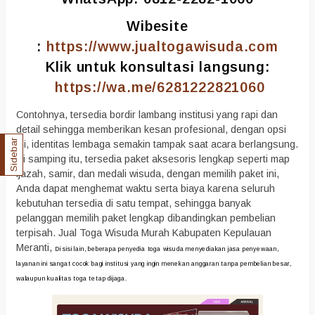
Wibesite
:
https://www.jualtogawisuda.com
Klik untuk konsultasi langsung:
https://wa.me/6281222821060
Contohnya, tersedia bordir lambang institusi yang rapi dan
detail sehingga memberikan kesan profesional, dengan opsi
Sidebar
ini, identitas lembaga semakin tampak saat acara berlangsung.
Di samping itu, tersedia paket aksesoris lengkap seperti map
ijazah, samir, dan medali wisuda, dengan memilih paket ini,
Anda dapat menghemat waktu serta biaya karena seluruh
kebutuhan tersedia di satu tempat, sehingga banyak
pelanggan memilih paket lengkap dibandingkan pembelian
terpisah. Jual Toga Wisuda Murah Kabupaten Kepulauan
Meranti,
Di sisi lain, beberapa penyedia toga wisuda menyediakan jasa penyewaan,
layanan ini sangat cocok bagi institusi yang ingin menekan anggaran tanpa pembelian besar,
walaupun kualitas toga tetap dijaga.