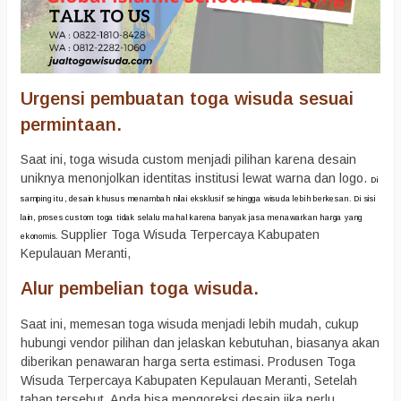
Urgensi pembuatan toga wisuda sesuai
permintaan.
Saat ini, toga wisuda custom menjadi pilihan karena desain
uniknya menonjolkan identitas institusi lewat warna dan logo.
Di
samping itu, desain khusus menambah nilai eksklusif sehingga wisuda lebih berkesan.
Di sisi
lain, proses custom toga tidak selalu mahal karena banyak jasa menawarkan harga yang
Supplier Toga Wisuda Terpercaya Kabupaten
ekonomis.
Kepulauan Meranti,
Alur pembelian toga wisuda.
Saat ini, memesan toga wisuda menjadi lebih mudah, cukup
hubungi vendor pilihan dan jelaskan kebutuhan, biasanya akan
diberikan penawaran harga serta estimasi. Produsen Toga
Wisuda Terpercaya Kabupaten Kepulauan Meranti, Setelah
tahap tersebut, Anda bisa mengoreksi desain jika perlu,