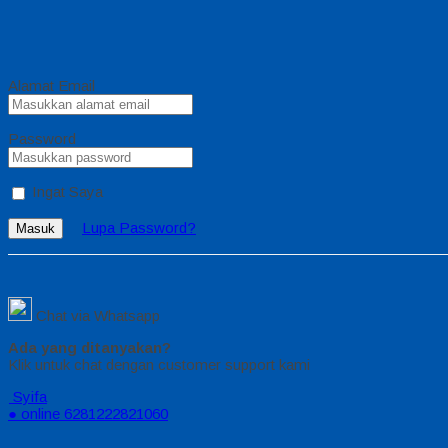
Alamat Email
Password
Ingat Saya
Lupa Password?
Masuk
Chat via Whatsapp
Ada yang ditanyakan?
Klik untuk chat dengan customer support kami
Syifa
● online
6281222821060