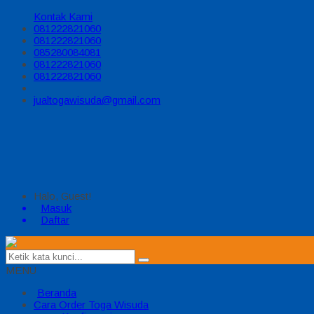
Kontak Kami
081222821060
081222821060
085280084081
081222821060
081222821060
jualtogawisuda@gmail.com
Halo, Guest!
Masuk
Daftar
MENU
Beranda
Cara Order Toga Wisuda