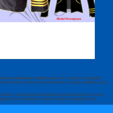
dor jas almamater terpercaya,
Kain yang lazim digunakan
ll terkenal kokoh serta tidak mudah berkerut, dengan ketebalan yang
an pilihan material dengan kebutuhan pemakai Dengan kain yang
gga diskusi mendalam sebelum produksi menjadi prioritas