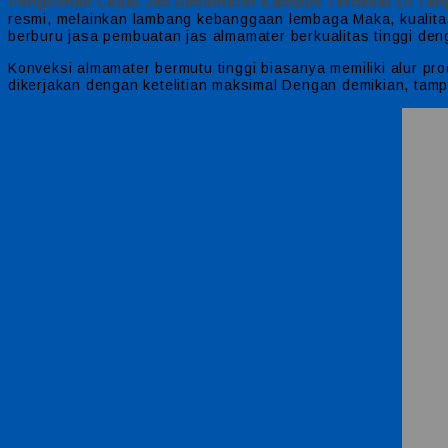
Pengiriman Cepat Jas Almamater Kampus Terdekat Di Tan
resmi, melainkan lambang kebanggaan lembaga Maka, kualitas
berburu jasa pembuatan jas almamater berkualitas tinggi de
Konveksi almamater bermutu tinggi biasanya memiliki alur pr
dikerjakan dengan ketelitian maksimal Dengan demikian, tam