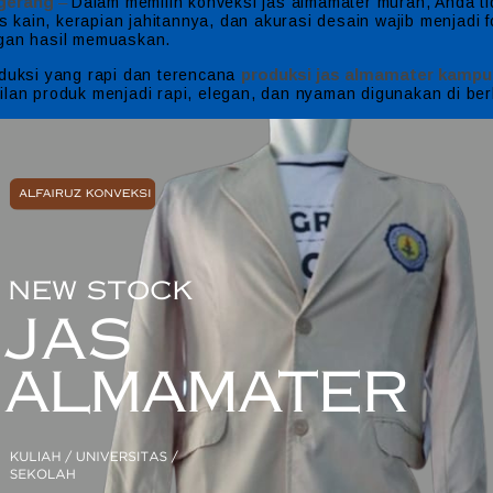
gerang
–
Dalam memilih konveksi jas almamater murah, Anda 
 kain, kerapian jahitannya, dan akurasi desain wajib menjadi
ngan hasil memuaskan.
produksi jas almamater kampu
oduksi yang rapi dan terencana
pilan produk menjadi rapi, elegan, dan nyaman digunakan di b