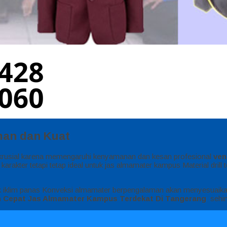
man dan Kuat
l krusial karena memengaruhi kenyamanan dan kesan profesional
ven
da karakter tetapi tetap ideal untuk jas almamater kampus Material dri
ntuk iklim panas Konveksi almamater berpengalaman akan menyesuaik
n Cepat Jas Almamater Kampus Terdekat Di Tangerang
sehin