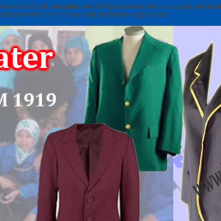
en profesional mengatur jadwal kerja secara terencana agar pesanan
perti orientasi mahasiswa atau pelantikan organisasi