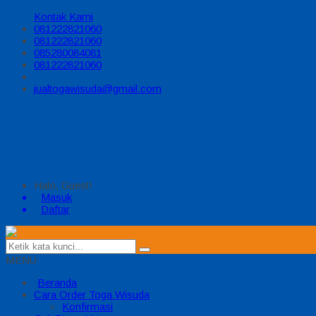
Kontak Kami
081222821060
081222821060
085280084081
081222821060
jualtogawisuda@gmail.com
Halo, Guest!
Masuk
Daftar
MENU
Beranda
Cara Order Toga Wisuda
Konfirmasi