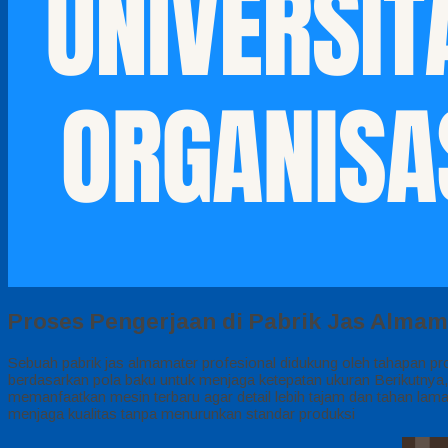
Proses Pengerjaan di Pabrik Jas Almam
Sebuah pabrik jas almamater profesional didukung oleh tahapan pr
berdasarkan pola baku untuk menjaga ketepatan ukuran Berikutnya
memanfaatkan mesin terbaru agar detail lebih tajam dan tahan lam
menjaga kualitas tanpa menurunkan standar produksi