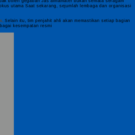
tidak boleh gegabah Jas almamater bukan semata seragam
 fokus utama Saat sekarang, sejumlah lembaga dan organisasi
s,
Selain itu, tim penjahit ahli akan memastikan setiap bagian
erbagai kesempatan resmi