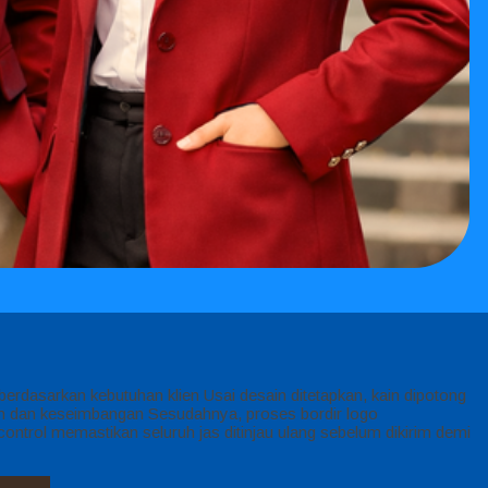
erdasarkan kebutuhan klien Usai desain ditetapkan, kain dipotong
tan dan keseimbangan Sesudahnya, proses bordir logo
control memastikan seluruh jas ditinjau ulang sebelum dikirim demi