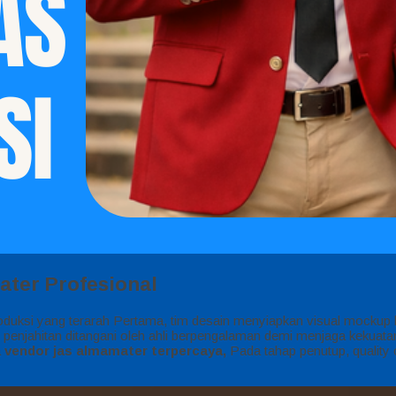
ater Profesional
oduksi yang terarah Pertama, tim desain menyiapkan visual mockup b
, penjahitan ditangani oleh ahli berpengalaman demi menjaga kekua
a
vendor jas almamater terpercaya,
Pada tahap penutup, quality 