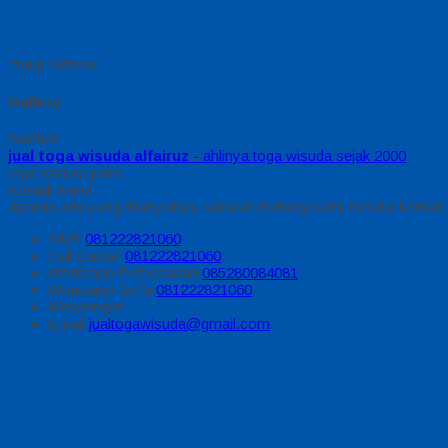
Tutup Sidebar
Gallery
Sidebar
jual toga wisuda alfairuz
- ahlinya toga wisuda sejak 2000
toga wisuda juara
Kontak Kami
Apabila ada yang ditanyakan, silahkan hubungi kami melalui kontak d
SMS
081222821060
Call Center
081222821060
Whatsapp
Pemesanan
085280084081
Whatsapp
Syifa
081222821060
Messenger
Email
jualtogawisuda@gmail.com