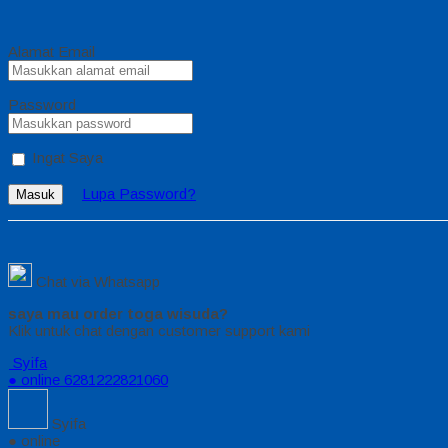
Alamat Email
Password
Ingat Saya
Lupa Password?
Masuk
Chat via Whatsapp
saya mau order toga wisuda?
Klik untuk chat dengan customer support kami
Syifa
● online
6281222821060
Syifa
● online