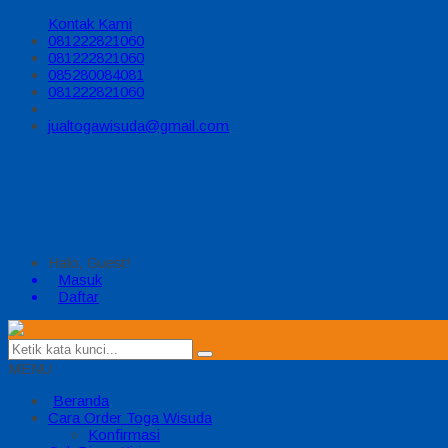
Kontak Kami
081222821060
081222821060
085280084081
081222821060
jualtogawisuda@gmail.com
Halo, Guest!
Masuk
Daftar
MENU
Beranda
Cara Order Toga Wisuda
Konfirmasi