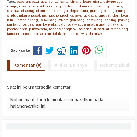
Tags:
babelan
,
batu jaya
,
bekasi barat
,
bintaro
,
bogor utara
,
bojonggede
,
cianju
,
ciawi
,
cibarusah
,
cibinong
,
cibitung
,
cikampek
,
cikarang
,
ciomas
,
cisarua
,
ciseeng
,
citeureup
,
darmaga
,
depok timur
,
gunung putri
,
gunung
sindur
,
jakarta pusat
,
jasinga
,
jonggol
,
karawang
,
klapanunggal
,
klari
,
kota
bumi
,
lemah abang
,
leuwiliang
,
muara gembong
,
pamulang
,
parung
,
parung
panjang
,
perusahaan konveksi baju toga wisuda anak murah di jakarta
,
pondok aren
,
purwakarta
,
rengas dengklok
,
serpong
,
sukabumi
,
tambelang
,
tambun
,
tangerang selatan
,
teluk jambe
,
toga wisuda anak
Bagikan ke
Komentar (0)
Artikel Lainnya
Rekomendasi
Saat ini belum tersedia komentar.
Mohon maaf, form komentar dinonaktifkan pada
halaman/artikel ini.