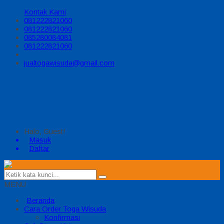
Kontak Kami
081222821060
081222821060
085280084081
081222821060
jualtogawisuda@gmail.com
Halo, Guest!
Masuk
Daftar
MENU
Beranda
Cara Order Toga Wisuda
Konfirmasi