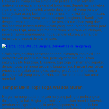
Dewasa ini, hidup serba simple dan praktis sudah semakin
melekat di sebagian masyarakat Indonesia. Seperti halnya ketika
ingin membuat toga untuk wisuda dalam jumlah yang banyak,
kebanyakan orang lebih memilih tempat konveksi dengan desain,
bahan, dan ukuran yang sesuai dengan keinginan. Dibandingkan
dengan repot-repot harus pergi ke penjahit rumahan yang ribet
dan pastinya membutuhkan waktu yang lama. Menggunakan
jasa
konveksi topi
, Anda bisa mendapatkan beberapa keuntungan,
seperti halnya mendapatkan toga dengan ukuran, warna, dan
bahan yang sesuai dengan impian.
Selain menyediakan pemesanan toga, biasanya konveksi juga
menyediakan produk lain atau perlengkapan wisuda, salah
satunya yaitu topi toga. Biasanya, topi toga ini memang sepaket
dengan toga, sehingga tak perlu bingung lagi.
Harga topi toga
wisuda
sangatlah terjangkau, apalagi jika Anda membelinya
dalam jumlah yang banyak. Nah, sebelum memutuskan untuk
membeli
Tempat Bikin Topi Toga Wisuda Murah
Harga memang sudah menjadi hal yang paling di perhitungkan
dalam segala hal. Begitu juga ketika Anda akan memilih konveksi
pembuatan toga dan segala perlengkapannya. Nah, sebelum
memutuskan memilih jasa konveksi, terlebih dahulu sesuaikan