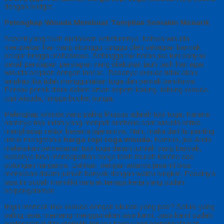
dengan budget.
Pelengkap Wisuda Membuat Tampilan Semakin Menarik
Seperti yang telah dijelaskan sebelumnya, bahwa wisuda
merupakan hari yang ditunggu-tunggu oleh sebagian banyak
pelajar hingga mahasiswa. Sehingga tak heran jika kini banyak
sekali persiapan-persiapan yang dilakukan jauh-jauh hari agar
wisuda berjalan dengan lancar.
Rasanya wisuda tidak akan
lengkap jika tidak menggunakan toga dan pernak perniknya.
Pernak pernik disini dalam artian seperti kalung, tabung wisuda,
topi wisuda, hingga bucket bunga.
Pelengkap wisuda yang paling khusus adalah topi toga. Karena
nantinya topi inilah yang menjadi simbolis saat wisuda ketika
menghadap rektor beserta jajarannya. Nah, maka dari itu penting
untuk mengetahui
harga topi toga wisuda.
Namun, jika Anda
melakukan pemesanan topi toga dalam jumlah yang banyak,
biasanya bisa mendapatkan harga lebih murah karena ada
potongan harganya. Bahkan, dengan adanya jasa ini bisa
memesan dalam jumlah banyak dengan waktu singkat. Pasalnya
jasa ini sudah memiliki banyak tenaga kerja yang sudah
berpengalaman.
Ingin mencari topi wisuda dengan ukuran yang pas? Solusi yang
paling tepat memang menggunakan jasa kami. Jasa kami sudah
professional dan memiliki tenaga kerja yang berpengalaman.