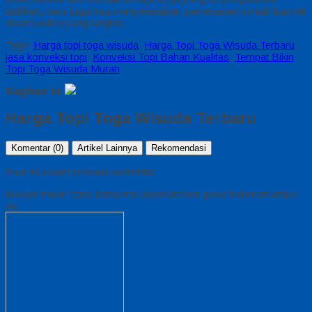
Bahkan, kami juga bisa menyelesaikan pemesanan jumlah banyak
dalam waktu yang singkat.
Tags:
Harga topi toga wisuda
,
Harga Topi Toga Wisuda Terbaru
,
jasa konveksi topi
,
Konveksi Topi Bahan Kualitas
,
Tempat Bikin
Topi Toga Wisuda Murah
Bagikan ke
Harga Topi Toga Wisuda Terbaru
Komentar (0)
Artikel Lainnya
Rekomendasi
Saat ini belum tersedia komentar.
Mohon maaf, form komentar dinonaktifkan pada halaman/artikel
ini.