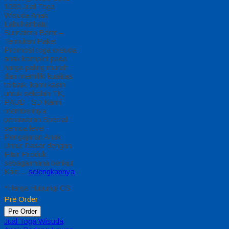
1060 Jual Toga
Wisuda Anak
Labuhanbatu
Sumatera Barat –
Temukan Paket
Promosi toga wisuda
anak komplet pada
harga paling murah
dan memiliki kualitas
terbaik, kami kasih
untuk sekolah TK,
PAUD , SD Kami
memberinya
penawaran Special
semua level
Pengajaran Anak
Umur Dasar dengan
Fitur Produk
sebagaimana berikut :
Kain…
selengkapnya
*Harga Hubungi CS
Pre Order
Pre Order
Jual Toga Wisuda