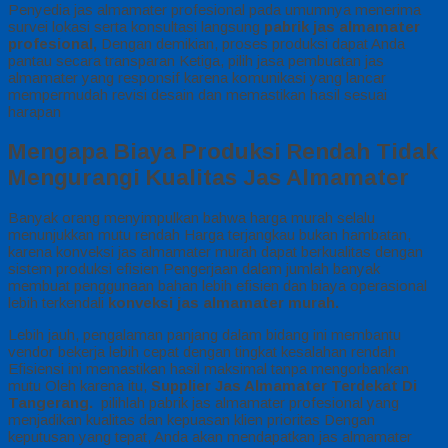
Penyedia jas almamater profesional pada umumnya menerima
survei lokasi serta konsultasi langsung
pabrik jas almamater
profesional,
Dengan demikian, proses produksi dapat Anda
pantau secara transparan Ketiga, pilih jasa pembuatan jas
almamater yang responsif karena komunikasi yang lancar
mempermudah revisi desain dan memastikan hasil sesuai
harapan
Mengapa Biaya Produksi Rendah Tidak
Mengurangi Kualitas Jas Almamater
Banyak orang menyimpulkan bahwa harga murah selalu
menunjukkan mutu rendah Harga terjangkau bukan hambatan,
karena konveksi jas almamater murah dapat berkualitas dengan
sistem produksi efisien Pengerjaan dalam jumlah banyak
membuat penggunaan bahan lebih efisien dan biaya operasional
lebih terkendali
konveksi jas almamater murah.
Lebih jauh, pengalaman panjang dalam bidang ini membantu
vendor bekerja lebih cepat dengan tingkat kesalahan rendah
Efisiensi ini memastikan hasil maksimal tanpa mengorbankan
mutu Oleh karena itu,
Supplier Jas Almamater Terdekat Di
Tangerang.
pilihlah pabrik jas almamater profesional yang
menjadikan kualitas dan kepuasan klien prioritas Dengan
keputusan yang tepat, Anda akan mendapatkan jas almamater