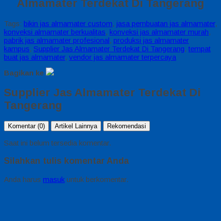
Almamater Terdekat Di Tangerang
Tags:
bikin jas almamater custom
,
jasa pembuatan jas almamater
,
konveksi almamater berkualitas
,
konveksi jas almamater murah
,
pabrik jas almamater profesional
,
produksi jas almamater
kampus
,
Supplier Jas Almamater Terdekat Di Tangerang
,
tempat
buat jas almamater
,
vendor jas almamater terpercaya
Bagikan ke
Supplier Jas Almamater Terdekat Di
Tangerang
Komentar (0)
Artikel Lainnya
Rekomendasi
Saat ini belum tersedia komentar.
Silahkan tulis komentar Anda
Anda harus
masuk
untuk berkomentar.