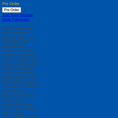
Pre Order
Pre Order
Jual Toga Wisuda
Anak Pahuwato
Jual Toga Wisuda
Anak Pahuwato
Hubungi 0812-2282-
1060 Jual Toga
Wisuda Anak
Pahuwato Sulawesi
Tengah – Temukan
Paket Promosi toga
wisuda anak komplet
pada harga paling
murah dan memiliki
kualitas terbaik, kami
kasih untuk sekolah
TK, PAUD , SD Kami
memberinya
penawaran Special
semua level
Pengajaran Anak
Umur Dasar dengan
Fitur Produk
sebagaimana berikut :