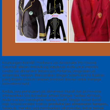
Keuntungan Memilih Produsen Jas Almamater Profesional
Sejumlah alasan mendukung keputusan Anda untuk memilih
vendor jas almamater terpercaya Pertama, pengerjaan jas
almamater kampus dilaksanakan dengan sistem kontrol kualitas
yang disiplin Seluruh tahapan produksi diawasi untuk menjaga
konsistensi hasil.
Kedua, jasa pembuatan jas almamater murah dan profesional
menawarkan sesi konsultasi desain Dengan fasilitas tersebut,
Anda mampu menetapkan warna, model, hingga rincian bordir
logo sesuai karakter institusi
produksi jas almamater kampus,
Selain itu, mereka turut memberikan rekomendasi bahan terbaik