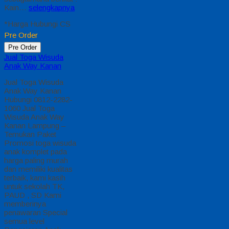
Kain…
selengkapnya
*Harga Hubungi CS
Pre Order
Pre Order
Jual Toga Wisuda
Anak Way Kanan
Jual Toga Wisuda
Anak Way Kanan
Hubungi 0812-2282-
1060 Jual Toga
Wisuda Anak Way
Kanan Lampung –
Temukan Paket
Promosi toga wisuda
anak komplet pada
harga paling murah
dan memiliki kualitas
terbaik, kami kasih
untuk sekolah TK,
PAUD , SD Kami
memberinya
penawaran Special
semua level