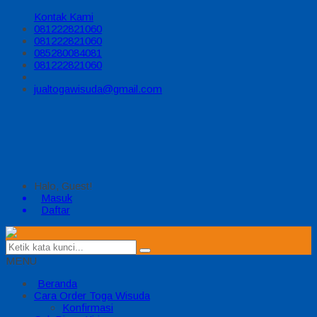
Kontak Kami
081222821060
081222821060
085280084081
081222821060
jualtogawisuda@gmail.com
Halo, Guest!
Masuk
Daftar
MENU
Beranda
Cara Order Toga Wisuda
Konfirmasi