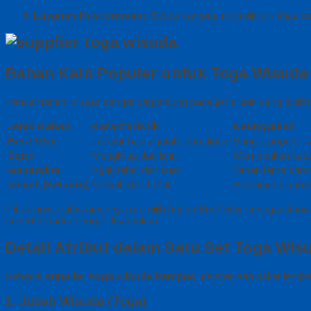
Layanan Kustomisasi:
Setiap kampus memiliki ciri khas w
Bahan Kain Populer untuk Toga Wisuda
Kenyamanan lulusan sangat bergantung pada jenis kain yang dipili
Jenis Bahan
Karakteristik
Keunggulan
Best Way
Tekstur halus, jatuh, dan dingin
Sangat populer k
Satin
Mengkilap dan licin
Memberikan kes
Gabardine
Agak tebal dan kuat
Tahan lama dan t
Velvet (Beludru)
Mewah dan berat
Biasanya digunak
Pihak universitas biasanya memilih bahan
Best Way
sebagai stand
seperti beludru sangat disarankan.
Detail Atribut dalam Satu Set Toga Wis
Sebagai
supplier toga wisuda kampus
, penyediaan paket lengk
1. Jubah Wisuda (Toga)