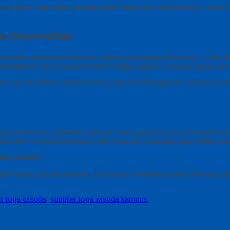
rikaan (uap) agar tampilan jubah halus dan tidak berkerut. Tahap t
a Universitas
cerminkan keseriusan kampus dalam menghargai lulusannya. Foto-fot
da kampus
yang mengutamakan kualitas adalah investasi jangka pan
sejarah melalui atribut wisuda yang membanggakan. Kepercayaan rib
arga termurah, melainkan mencari mitra yang mampu memberikan ku
san akan menjadi kenangan indah yang tak terlupakan bagi setiap ma
ktu dekat?
an harga yang bersahabat. Hubungi tim marketing kami sekarang un
i toga wisuda
,
supplier toga wisuda kampus