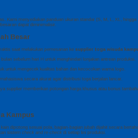
 pas. Kami menyediakan panduan ukuran standar (S, M, L, XL, hingg
besaran dapat diminimalisir.
ah Besar
s praktis saat melakukan pemesanan ke
supplier toga wisuda kamp
bulan sebelum hari H untuk menghindari lonjakan antrean produksi.
sik untuk mengecek kualitas bahan dan kecocokan warna logo.
hasiswa secara akurat agar distribusi toga berjalan lancar.
ya supplier memberikan potongan harga khusus atau bonus tambahan 
uda Kampus
kain dipotong sesuai pola, bagian-bagian jubah dijahit secara bertaha
pkan sistem
check and re-check
di setiap lini produksi.