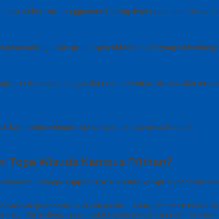
tap terlihat rapi. Penggunaan ritsleting depan yang tersembunyi me
miliki peran penting dalam prosesi pemindahan kuncir yang melambang
agian ini biasanya menggunakan warna identitas fakultas atau univers
n kain beludru dengan logo kampus berlapis emas (hotprint).
r Toga Wisuda Kampus Pilihan?
a wisudawan. Sebagai
supplier toga wisuda kampus
yang telah be
mastikan jahitan lebih kuat dan presisi. Kedua, tim desain kami si
i retur jika terdapat cacat produksi pada produk yang kami kirimkan.