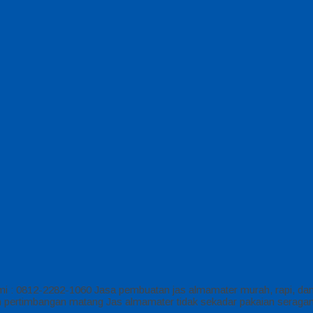
 : 0812-2282-1060 Jasa pembuatan jas almamater murah, rapi, da
ertimbangan matang Jas almamater tidak sekadar pakaian seragam, te