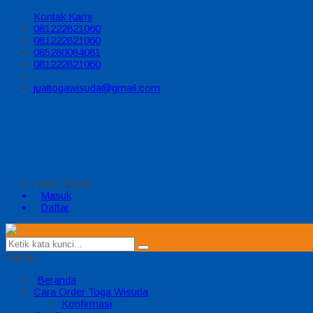
Kontak Kami
081222821060
081222821060
085280084081
081222821060
jualtogawisuda@gmail.com
Halo, Guest!
Masuk
Daftar
MENU
Beranda
Cara Order Toga Wisuda
Konfirmasi