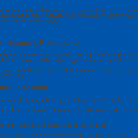
 akademik tertinggi bagi seorang mahasiswa. Dalam prosesi ini, at
yang berpengalaman menjadi langkah krusial bagi pihak universitas
n kualitas jahitan tetap terjaga.
uda Kampus Profesional
h tanpa memperhatikan kualitas jangka panjang. Padahal, toga bukan
 kerah (samir), medali (liontin), hingga topi wisuda, diproduksi denga
rosesi wisuda tidak bisa ditunda hanya karena seragam belum seles
an lot kain.
Kampus Terbaik
aspek berikut agar tidak terjadi kesalahan fatal di kemudian hari:
g pernah bekerja sama dengan mereka. Supplier yang sudah menang
ribuan set toga dalam waktu singkat jika diperlukan.
akai selama berjam-jam di dalam ruangan maupun luar ruangan.