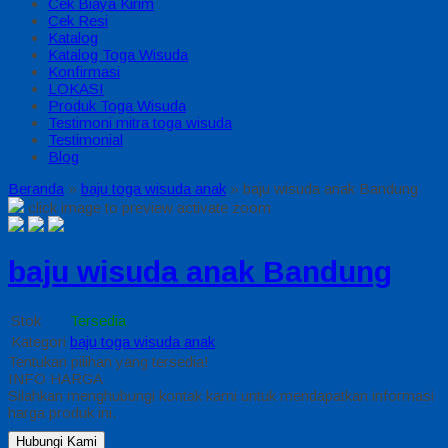
Cek Biaya Kirim
Cek Resi
Katalog
Katalog Toga Wisuda
Konfirmasi
LOKASI
Produk Toga Wisuda
Testimoni mitra toga wisuda
Testimonial
Blog
Beranda
»
baju toga wisuda anak
»
baju wisuda anak Bandung
click image to preview
activate zoom
baju wisuda anak Bandung
Stok
Tersedia
Kategori
baju toga wisuda anak
Tentukan pilihan yang tersedia!
INFO HARGA
Silahkan menghubungi kontak kami untuk mendapatkan informasi
harga produk ini.
Hubungi Kami