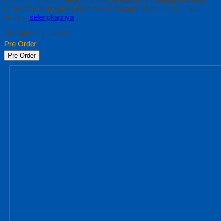
memberinya penawaran Special semua level Pengajaran Anak
Umur Dasar dengan Fitur Produk sebagaimana berikut : Kain
Toga…
selengkapnya
*Harga Hubungi CS
Pre Order
Pre Order