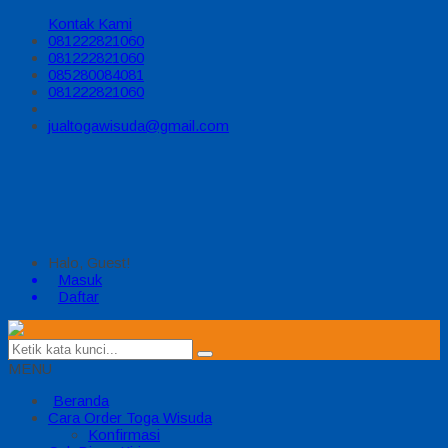
Kontak Kami
081222821060
081222821060
085280084081
081222821060
jualtogawisuda@gmail.com
Halo, Guest!
Masuk
Daftar
MENU
Beranda
Cara Order Toga Wisuda
Konfirmasi