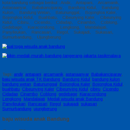
kota bandung sebagai berikut : Andir, Antapani, Arcamanik,
Astanaanyar, Babakanciparay, Bandung Kidul, Bandung
Kulon, Bandung Wetan, Batununggal, Bojongloa Kaler,
Bojongloa Kidul, Buahbatu, Cibeunying Kaler, Cibeunying
Kidul, Cibiru, Cicendo, Cidadap, Cinambo, Coblong,
Gedebage, Kiaracondong, Lengkong, Mandalajati,
Panyileukan, Rancasari, Regol, Sukajadi, Sukasari,
Sumurbandung, Ujungberung
Tags:
andir
,
antapani
,
arcamanik
,
astanaanyar
,
Babakanciparay
,
baju wisuda anak TK Bandung
,
Bandung Kidul
,
bandung kulon
,
bandung wetan
,
Batununggal
,
Bojongloa Kaler
,
Bojongloa Kidul
,
buahbatu
,
Cibeunying Kaler
,
Cibeunying Kidul
,
cibiru
,
Cicendo
,
Cidadap
,
Cinambo
,
Coblong
,
gedebage
,
Kiaracondong
,
Lengkong
,
Mandalajati
,
Medali wisuda anak Bandung
,
Panyileukan
,
Rancasari
,
Regol
,
sukajadi
,
sukasari
,
Sumurbandung
,
ujungberung
baju wisuda anak Bandung