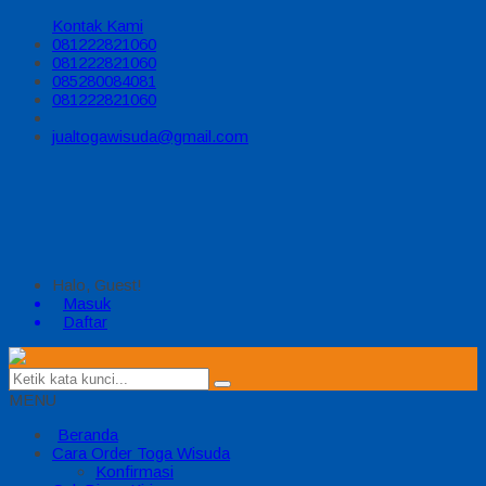
Kontak Kami
081222821060
081222821060
085280084081
081222821060
jualtogawisuda@gmail.com
Halo, Guest!
Masuk
Daftar
MENU
Beranda
Cara Order Toga Wisuda
Konfirmasi