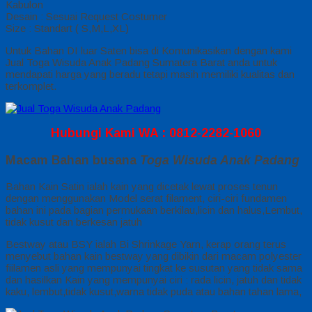
Kabulon
Desain : Sesuai Request Costumer
Size : Standart ( S,M,L,XL)
Untuk Bahan DI luar Saten bisa di Komunikasikan dengan kami
Jual Toga Wisuda Anak Padang Sumatera Barat anda untuk
mendapati harga yang beradu tetapi masih memiliki kualitas dan
terkomplet.
Hubungi Kami WA : 0812-2282-1060
Macam Bahan busana
Toga Wisuda Anak Padang
Bahan Kain Satin ialah kain yang dicetak lewat proses tenun
dengan menggunakan Model serat filament, ciri-ciri fundamen
bahan ini pada bagian permukaan berkilau,licin dan halus,Lembut,
tidak kusut dan berkesan jatuh
Bestway atau BSY ialah Bi Shrinkage Yarn, kerap orang terus
menyebut bahan kain bestway yang dibikin dari macam polyester
fiilamen asli yang mempunyai tingkat ke susutan yang tidak sama
dan hasilkan Kain yang mempunyai ciri : rada licin, jatuh dan tidak
kaku, lembut,tidak kusut,warna tidak puda atau bahan tahan lama,