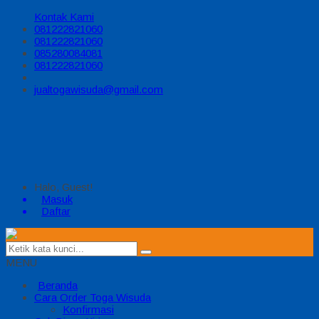
Kontak Kami
081222821060
081222821060
085280084081
081222821060
jualtogawisuda@gmail.com
Halo, Guest!
Masuk
Daftar
MENU
Beranda
Cara Order Toga Wisuda
Konfirmasi