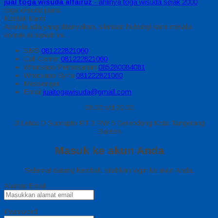
jual toga wisuda alfairuz
- ahlinya toga wisuda sejak 2000
toga wisuda juara
Kontak Kami
Apabila ada yang ditanyakan, silahkan hubungi kami melalui
kontak di bawah ini.
SMS
081222821060
Call Center
081222821060
Whatsapp
Pemesanan
085280084081
Whatsapp
Syifa
081222821060
Messenger
Email
jualtogawisuda@gmail.com
08.00 s/d 20.00
Jl Letda D Suprapto RT 3 RW 5 Gerendeng Kota Tangerang
Banten
Masuk ke akun Anda
Selamat datang kembali, silahkan login ke akun Anda.
Alamat Email
Password