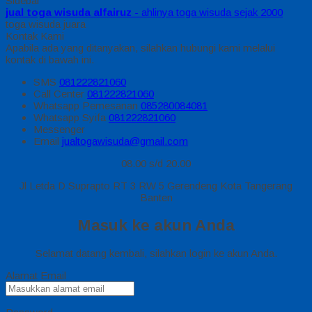
Sidebar
jual toga wisuda alfairuz
- ahlinya toga wisuda sejak 2000
toga wisuda juara
Kontak Kami
Apabila ada yang ditanyakan, silahkan hubungi kami melalui
kontak di bawah ini.
SMS
081222821060
Call Center
081222821060
Whatsapp
Pemesanan
085280084081
Whatsapp
Syifa
081222821060
Messenger
Email
jualtogawisuda@gmail.com
08.00 s/d 20.00
Jl Letda D Suprapto RT 3 RW 5 Gerendeng Kota Tangerang
Banten
Masuk ke akun Anda
Selamat datang kembali, silahkan login ke akun Anda.
Alamat Email