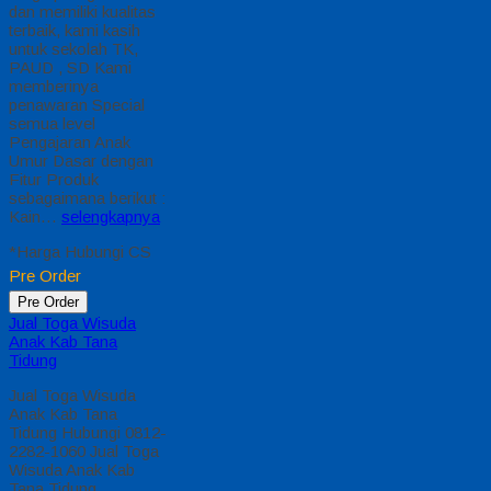
dan memiliki kualitas
terbaik, kami kasih
untuk sekolah TK,
PAUD , SD Kami
memberinya
penawaran Special
semua level
Pengajaran Anak
Umur Dasar dengan
Fitur Produk
sebagaimana berikut :
Kain…
selengkapnya
*Harga Hubungi CS
Pre Order
Pre Order
Jual Toga Wisuda
Anak Kab Tana
Tidung
Jual Toga Wisuda
Anak Kab Tana
Tidung Hubungi 0812-
2282-1060 Jual Toga
Wisuda Anak Kab
Tana Tidung