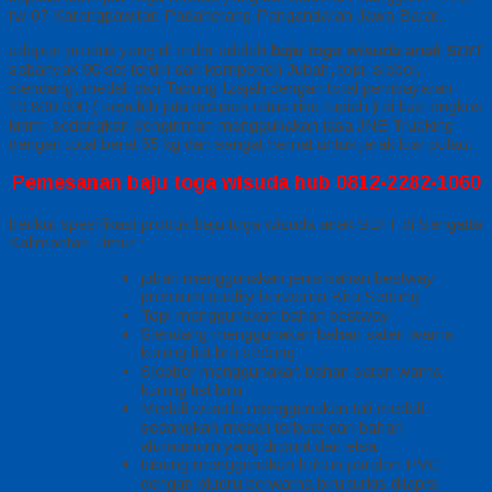
rw 07 Karangpawitan Padaherang Pangandaran Jawa Barat.
adapun produk yang di order adalah
baju toga wisuda anak SDIT
sebanyak 90 set terdiri dari komponen Jubah, topi, sleber,
slendang, medali dan Tabung Izajah dengan total pembayaran
10.800.000 ( sepuluh juta delapan ratus ribu rupiah ) di luar ongkos
kirim, sedangkan pengiriman menggunakan jasa JNE Trucking
dengan total berat 55 kg dan sangat hemat untuk jarak luar pulau.
Pemesanan baju toga wisuda hub 0812-2282-1060
berikut spesifikasi produk baju toga wisuda anak SDIT di Sangatta
Kalimantan Timur :
jubah menggunakan jenis bahan bestway
premium quality berwarna Biru Sedang
Topi menggunakan bahan bestway
Slendang menggunakan bahan saten warna
kuning list bru sedang
Slebber menggunakan bahan saten warna
kuning list biru
Medali wisuda menggunakan tali medali
sedangkan medali terbuat dari bahan
alumunium yang di print dan etsa
tabung menggunakan bahan paralon PVC
dengan bludru berwarna biru turkis dilapisi