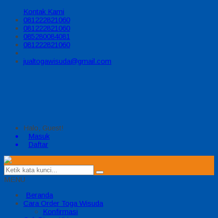
Kontak Kami
081222821060
081222821060
085280084081
081222821060
jualtogawisuda@gmail.com
Halo, Guest!
Masuk
Daftar
MENU
Beranda
Cara Order Toga Wisuda
Konfirmasi