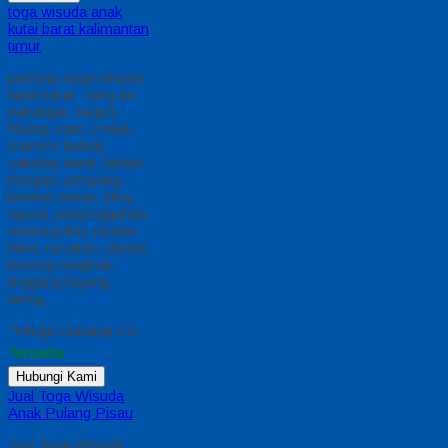
toga wisuda anak
kutai barat kalimantan
timur
jual baju toga wisuda
kutai barat : long ari,
pahangai, bagun,
hbung, iram, melak,
manoor bulant,
sakolaq darat, laham,
bongan, jempang,
bentian besar, siluq
ngurai, penyinggahan,
muara pahu, muara
lawa, nyuatan, damai,
borong tongkok,
linggang bigung,
tering,
*Harga Hubungi CS
Tersedia
Hubungi Kami
Jual Toga Wisuda
Anak Pulang Pisau
Jual Toga Wisuda