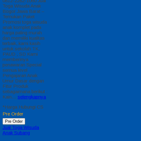
0812-2282-1060 Jual
Toga Wisuda Anak
Bogor Jawa Barat –
Temukan Paket
Promosi toga wisuda
anak komplet pada
harga paling murah
dan memiliki kualitas
terbaik, kami kasih
untuk sekolah TK,
PAUD , SD Kami
memberinya
penawaran Special
semua level
Pengajaran Anak
Umur Dasar dengan
Fitur Produk
sebagaimana berikut :
Kain…
selengkapnya
*Harga Hubungi CS
Pre Order
Pre Order
Jual Toga Wisuda
Anak Subang