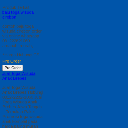
Produk Terkait
baju toga wisuda
cirebon
contoh baju toga
wisuda cirebon order
via online whatsapp
081222821060
amanah, murah,
*Harga Hubungi CS
Pre Order
Pre Order
Jual Toga Wisuda
Anak Brebes
Jual Toga Wisuda
Anak Brebes Hubungi
0812-2282-1060 Jual
Toga Wisuda Anak
Brebes Jawa Tengah
– Temukan Paket
Promosi toga wisuda
anak komplet pada
harga paling murah