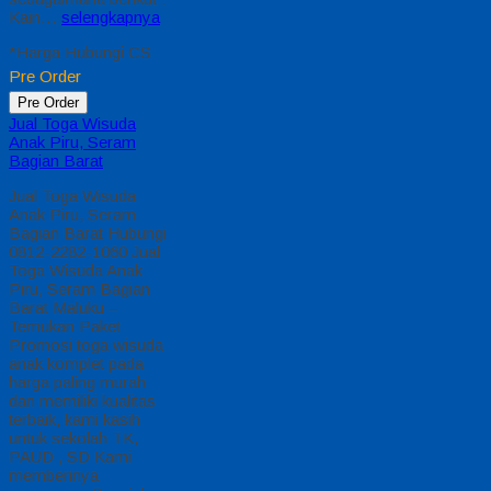
Kain…
selengkapnya
*Harga Hubungi CS
Pre Order
Pre Order
Jual Toga Wisuda
Anak Piru, Seram
Bagian Barat
Jual Toga Wisuda
Anak Piru, Seram
Bagian Barat Hubungi
0812-2282-1060 Jual
Toga Wisuda Anak
Piru, Seram Bagian
Barat Maluku –
Temukan Paket
Promosi toga wisuda
anak komplet pada
harga paling murah
dan memiliki kualitas
terbaik, kami kasih
untuk sekolah TK,
PAUD , SD Kami
memberinya