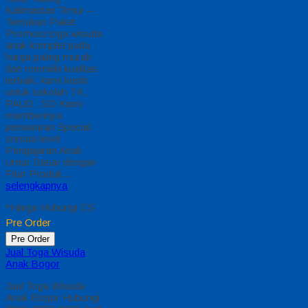
Kalimantan Timur –
Temukan Paket
Promosi toga wisuda
anak komplet pada
harga paling murah
dan memiliki kualitas
terbaik, kami kasih
untuk sekolah TK,
PAUD , SD Kami
memberinya
penawaran Special
semua level
Pengajaran Anak
Umur Dasar dengan
Fitur Produk…
selengkapnya
*Harga Hubungi CS
Pre Order
Pre Order
Jual Toga Wisuda
Anak Bogor
Jual Toga Wisuda
Anak Bogor Hubungi