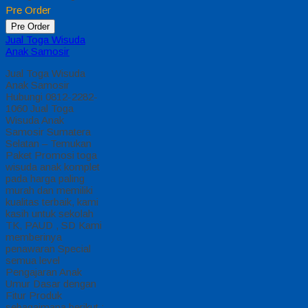
Pre Order
Pre Order
Jual Toga Wisuda
Anak Samosir
Jual Toga Wisuda
Anak Samosir
Hubungi 0812-2282-
1060 Jual Toga
Wisuda Anak
Samosir Sumatera
Selatan – Temukan
Paket Promosi toga
wisuda anak komplet
pada harga paling
murah dan memiliki
kualitas terbaik, kami
kasih untuk sekolah
TK, PAUD , SD Kami
memberinya
penawaran Special
semua level
Pengajaran Anak
Umur Dasar dengan
Fitur Produk
sebagaimana berikut :