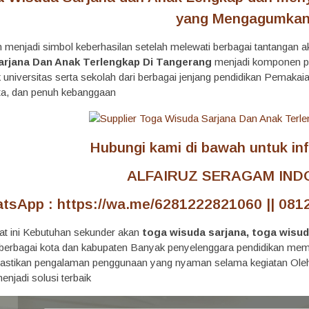
yang Mengagumka
n menjadi simbol keberhasilan setelah melewati berbagai tantangan 
arjana Dan Anak Terlengkap Di Tangerang
menjadi komponen p
k universitas serta sekolah dari berbagai jenjang pendidikan Pemaka
tata, dan penuh kebanggaan
Hubungi kami di bawah untuk info
ALFAIRUZ SERAGAM IND
tsApp : https://wa.me/6281222821060 || 0812
at ini Kebutuhan sekunder akan
toga wisuda sarjana,
toga wisud
i berbagai kota dan kabupaten Banyak penyelenggara pendidikan memb
tikan pengalaman penggunaan yang nyaman selama kegiatan Oleh se
njadi solusi terbaik