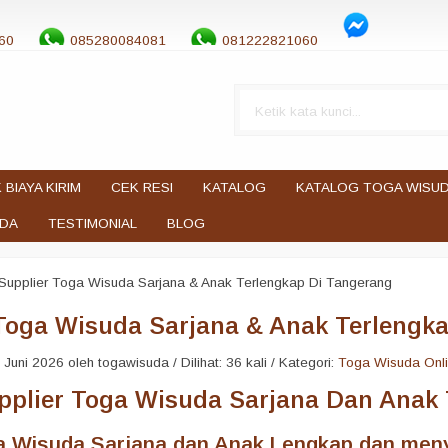
60
085280084081
081222821060
 BIAYA KIRIM
CEK RESI
KATALOG
KATALOG TOGA WISU
UDA
TESTIMONIAL
BLOG
Supplier Toga Wisuda Sarjana & Anak Terlengkap Di Tangerang
Toga Wisuda Sarjana & Anak Terlengk
Juni 2026 oleh togawisuda / Dilihat: 36 kali / Kategori:
Toga Wisuda Onl
pplier Toga Wisuda Sarjana Dan Anak 
a Wisuda Sarjana dan Anak Lengkap dan men