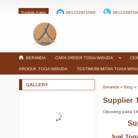
Kontak Kami
081222821060
0812228210
jualtogawisuda@gmail.com
BERANDA
CARA ORDER TOGA WISUDA
CEK
PRODUK TOGA WISUDA
TESTIMONI MITRA TOGA WIS
GALLERY
Beranda
»
Blog
»
Supplier 
Diposting pada 19 
Su
Jual Tog