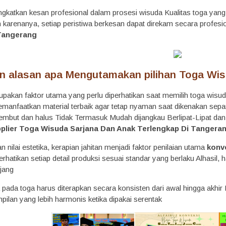
gkatkan kesan profesional dalam prosesi wisuda Kualitas toga ya
arenanya, setiap peristiwa berkesan dapat direkam secara profesi
 Tangerang
n alasan apa Mengutamakan pilihan Toga Wis
pakan faktor utama yang perlu diperhatikan saat memilih toga wis
nfaatkan material terbaik agar tetap nyaman saat dikenakan sepanjan
lembut dan halus Tidak Termasuk Mudah dijangkau Berlipat-Lipat da
plier Toga Wisuda Sarjana Dan Anak Terlengkap Di Tangera
 nilai estetika, kerapian jahitan menjadi faktor penilaian utama
konv
ikan setiap detail produksi sesuai standar yang berlaku Alhasil, has
jang
pada toga harus diterapkan secara konsisten dari awal hingga akhir
ilan yang lebih harmonis ketika dipakai serentak