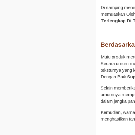
Di samping menin
memuaskan Oleh k
Terlengkap Di
Berdasarka
Mutu produk meru
Secara umum mema
teksturnya yang 
Dengan Baik
Sup
Selain memberikan
umumnya memperhat
dalam jangka pan
Kemudian, warna 
menghasilkan tamp