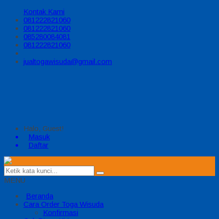
Kontak Kami
081222821060
081222821060
085280084081
081222821060
jualtogawisuda@gmail.com
Halo, Guest!
Masuk
Daftar
MENU
Beranda
Cara Order Toga Wisuda
Konfirmasi