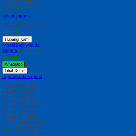
dan perlengkapan
toga wisuda dari
berbagai…
selengkapnya
*Harga Hubungi CS
Tersedia
Hubungi Kami
model baju wisuda
sarjana
Rp 125.000
Tersedia
Whatsapp
Lihat Detail
toga wisuda sarjana
toga wisuda, baju
wisuda, seragam
wisuda, pakaian
wisuda,perlengkapan
wisuda, aneka bahan
wisuda spesifikasi
produk : 1. Jubah
wisuda menggunakan
bahan BSY atau Higt
Twist 2. Topi wisuda