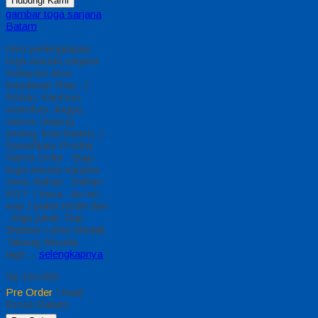
Hubungi Kami
gambar toga sarjana
Batam
toko perlengkapan
toga wisuda sarjana
melayani area
kepulauan Riau ; (
Bintan, Karimun,
anambas, lingga,
natura, tanjung
pinang, kota batam, )
Spesifikasi Produk :
Nama Order : Baju
toga wisuda sarjana
Jenis Bahan : Bahan
BSY ( baca : be-es-
way ) paket terdiri dari
: Baju jubah Topi
Slebber Leher Medali
Tabung Wisuda
tags…
selengkapnya
Rp 110.000
Pre Order
/ Awal
Bross Batam