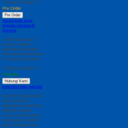
*Harga Hubungi CS
Pre Order
Pre Order
model baju toga
wisuda sarjana di
Sorong
contoh baju toga
wisuda sarjana
poltekes kesehatan
kementrian kesehatan
sorong papua barat
*Harga Hubungi CS
Tersedia
Hubungi Kami
konveksi baju wisuda
konveksi baju wisuda
anak murah di
kabupaten tangerang :
balaraja, cikupa,
cisauk, cisoka,curug,
gunungkaler, jambe,
jayanti, kelapa dua,