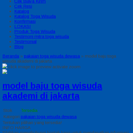
Cek Biaya Kirim
Cek Resi
Katalog
Katalog Toga Wisuda
Konfirmasi
LOKASI
Produk Toga Wisuda
Testimoni mitra toga wisuda
Testimonial
Blog
Beranda
»
pakaian toga wisuda dewasa
»
model baju toga
wisuda akademi di jakarta
click image to preview
activate zoom
model baju toga wisuda
akademi di jakarta
Stok
Tersedia
Kategori
pakaian toga wisuda dewasa
Tentukan pilihan yang tersedia!
INFO HARGA
Silahkan menghubungi kontak kami untuk mendapatkan informasi