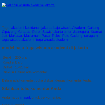
Tags:
akademi kebidanan jakarta
,
baju wisuda Akademi
,
Cakung
,
Cipayung
,
Ciracas
,
Duren Sawit
,
jakarta timur
,
Jatinegara
,
Kramat
Jati
,
Makasar
,
Matraman
,
Pasar Rebo
,
Pulo Gadung
,
seragam
toga wisuda akademi
,
toga wisuda akademi
model baju toga wisuda akademi di jakarta
Berat
250 gram
Kondisi
Baru
Dilihat
1.425 kali
Diskusi
Belum ada komentar
Belum ada komentar, buka diskusi dengan komentar Anda.
Silahkan tulis komentar Anda
Anda harus
masuk
untuk berkomentar.
Produk Terkait