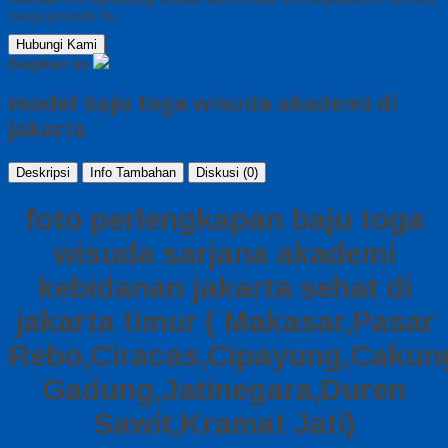
harga produk ini.
Hubungi Kami
Bagikan ke
model baju toga wisuda akademi di
jakarta
Deskripsi
Info Tambahan
Diskusi (0)
foto perlengkapan baju toga
wisuda sarjana akademi
kebidanan jakarta sehat di
jakarta timur ( Makasar,Pasar
Rebo,Ciracas,Cipayung,Cakun
Gadung,Jatinegara,Duren
Sawit,Kramat Jati)