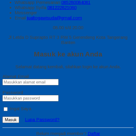
Whatsapp
Pemesanan
085280084081
Whatsapp
Syifa
081222821060
Messenger
Email
jualtogawisuda@gmail.com
08.00 s/d 20.00
Jl Letda D Suprapto RT 3 RW 5 Gerendeng Kota Tangerang
Banten
Masuk ke akun Anda
Selamat datang kembali, silahkan login ke akun Anda.
Alamat Email
Password
Ingat Saya
Lupa Password?
Masuk
Belum menjadi member?
Daftar