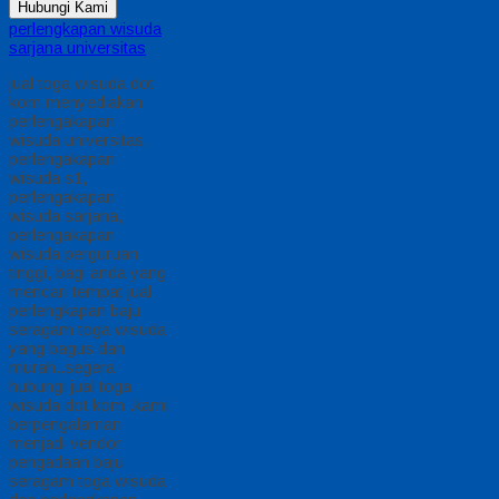
Hubungi Kami
perlengkapan wisuda
sarjana universitas
jual toga wisuda dot
kom menyediakan
perlengakapan
wisuda universitas,
perlengakapan
wisuda s1,
perlengakapan
wisuda sarjana,
perlengakapan
wisuda perguruan
tinggi, bagi anda yang
mencari tempat jual
perlengkapan baju
seragam toga wisuda
yang bagus dan
murah..segera
hubungi jual toga
wisuda dot kom .kami
berpengalaman
menjadi vendor
pengadaan baju
seragam toga wisuda