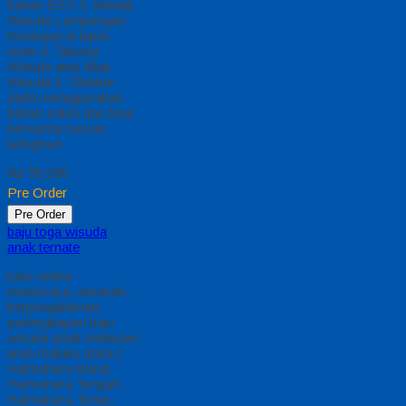
bahan BSY 3. Medali
Wisuda Lempengan
Kuningan di lapisi
resin 4. Tabung
Wisuda atau Map
Wisuda 5. Slebber
dada menggunakan
bahan saten dan bisa
berwarna sesuai
keinginan
Rp 95.000
Pre Order
Pre Order
baju toga wisuda
anak ternate
toko online
terpercaya, amanah,
berpengalaman,
perlengkapan baju
wisuda anak melayani
area maluku utara (
Halmahera Barat,
Halmahera Tengah,
Halmahera Timur,