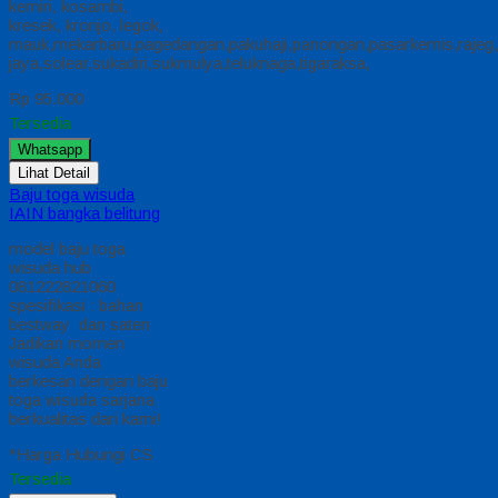
kemiri, kosambi,
kresek, kronjo, legok,
mauk,mekarbaru,pagedangan,pakuhaji,panongan,pasarkemis,rajeg,
jaya,solear,sukadiri,sukmulya,teluknaga,tigaraksa,
Rp 95.000
Tersedia
Whatsapp
Lihat Detail
Baju toga wisuda
IAIN bangka belitung
model baju toga
wisuda hub
081222821060
spesifikasi : bahan
bestway dan saten
Jadikan momen
wisuda Anda
berkesan dengan baju
toga wisuda sarjana
berkualitas dari kami!
*Harga Hubungi CS
Tersedia