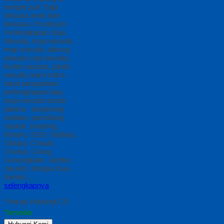
tempat jual Toga
Wisuda anak dan
dewasa. Produsen
Perlengkapan Baju
Wisuda, toga wisuda,
map wisuda, tabung
wisuda, topi wisuda,
liontin wisuda, jubah
wisuda, kami mitra
tepat pengadaan
perlengkapan baju
toga wisuda murah
jakarta : tangerang
selatan, pamulang,
ciputat, serpong,
bintaro, BSD, Balaraj,
Cikupa, Cisauk,
Cisoka, Curug,
Gunungkaler, Jambe,
Jayanti, Kelapa Dua,
Kemiri,…
selengkapnya
*Harga Hubungi CS
Tersedia