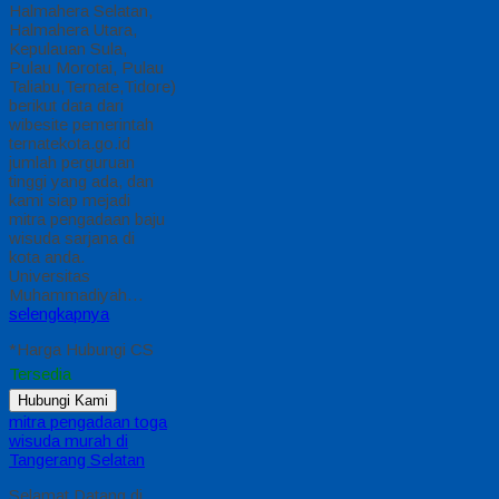
Halmahera Selatan,
Halmahera Utara,
Kepulauan Sula,
Pulau Morotai, Pulau
Taliabu,Ternate,Tidore)
berikut data dari
wibesite pemerintah
ternatekota.go.id
jumlah perguruan
tinggi yang ada, dan
kami siap mejadi
mitra pengadaan baju
wisuda sarjana di
kota anda.
Universitas
Muhammadiyah…
selengkapnya
*Harga Hubungi CS
Tersedia
Hubungi Kami
mitra pengadaan toga
wisuda murah di
Tangerang Selatan
Selamat Datang di