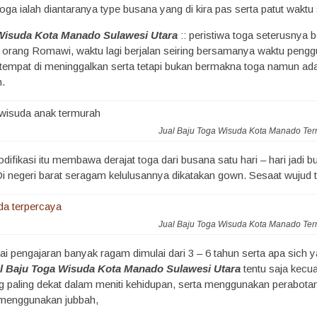
oga ialah diantaranya type busana yang di kira pas serta patut waktu 
 Wisuda Kota Manado Sulawesi Utara
:: peristiwa toga seterusnya
 orang Romawi, waktu lagi berjalan seiring bersamanya waktu penggu
 tempat di meninggalkan serta tetapi bukan bermakna toga namun ad
h.
Jual Baju Toga Wisuda Kota Manado Te
difikasi itu membawa derajat toga dari busana satu hari – hari jadi
i negeri barat seragam kelulusannya dikatakan gown. Sesaat wujud to
Jual Baju Toga Wisuda Kota Manado Te
i pengajaran banyak ragam dimulai dari 3 – 6 tahun serta apa sich yan
l Baju Toga Wisuda Kota Manado Sulawesi Utara
tentu saja kecua
g paling dekat dalam meniti kehidupan, serta menggunakan perabotan
k menggunakan jubbah,