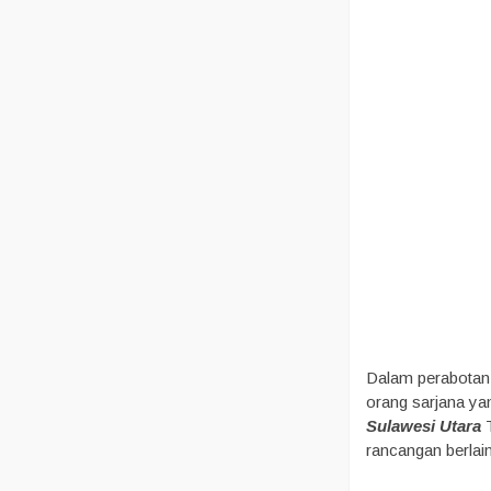
Dalam perabotan t
orang sarjana yan
Sulawesi Utara
T
rancangan berlain