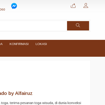
060
DA
KONFIRMASI
LOKASI
do by Alfairuz
oga. terima pesanan toga wisuda, di dunia konveksi