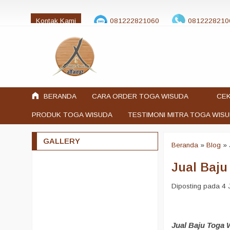
Kontak Kami
081222821060
0812228210
jualtogawisuda@gmail.com
BERANDA
CARA ORDER TOGA WISUDA
CEK
PRODUK TOGA WISUDA
TESTIMONI MITRA TOGA WIS
GALLERY
Beranda
»
Blog
»
Jual Baj
Diposting pada 4 J
Jual Baju Toga