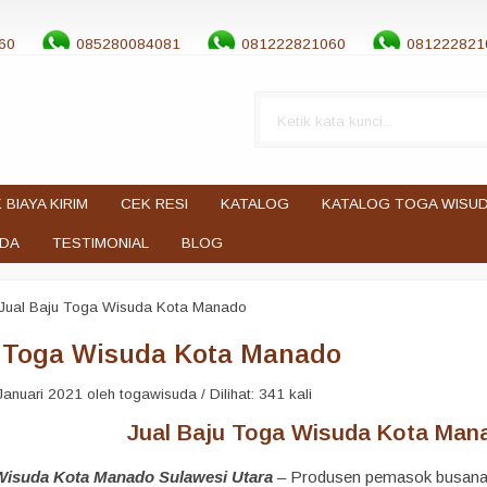
60
085280084081
081222821060
081222821
 BIAYA KIRIM
CEK RESI
KATALOG
KATALOG TOGA WISU
UDA
TESTIMONIAL
BLOG
Jual Baju Toga Wisuda Kota Manado
u Toga Wisuda Kota Manado
anuari 2021 oleh togawisuda / Dilihat: 341 kali
Jual Baju Toga Wisuda Kota Mana
 Wisuda Kota Manado Sulawesi Utara
– Produsen pemasok busana t