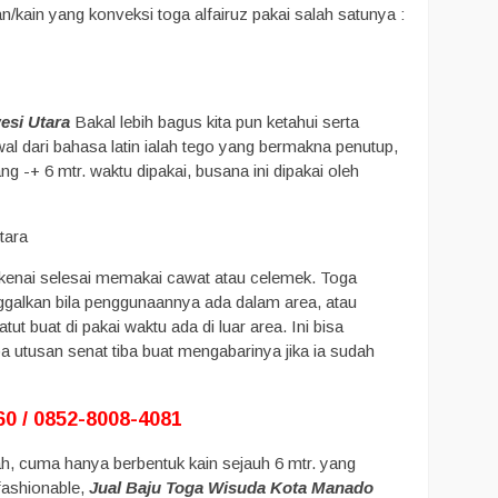
ain yang konveksi toga alfairuz pakai salah satunya :
esi Utara
Bakal lebih bagus kita pun ketahui serta
l dari bahasa latin ialah tego yang bermakna penutup,
-+ 6 mtr. waktu dipakai, busana ini dipakai oleh
dikenai selesai memakai cawat atau celemek. Toga
ggalkan bila penggunaannya ada dalam area, atau
ut buat di pakai waktu ada di luar area. Ini bisa
pa utusan senat tiba buat mengabarinya jika ia sudah
0 / 0852-8008-4081
ah, cuma hanya berbentuk kain sejauh 6 mtr. yang
fashionable,
Jual Baju Toga Wisuda Kota Manado