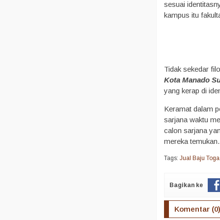
sesuai identitasn
kampus itu fakul
Tidak sekedar fil
Kota Manado Su
yang kerap di id
Keramat dalam pen
sarjana waktu mer
calon sarjana ya
mereka temukan.
Tags:
Jual Baju Tog
Bagikan ke
Komentar (0