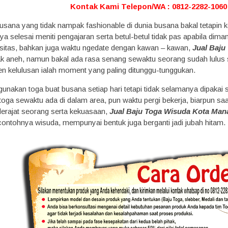
Kontak Kami Telepon/WA : 0812-2282-1060 
 busana yang tidak nampak fashionable di dunia busana bakal tetap
nya selesai meniti pengajaran serta betul-betul tidak pas apabila di
ersitas, bahkan juga waktu ngedate dengan kawan – kawan,
Jual Baju
k aneh, namun bakal ada rasa senang sewaktu seorang sudah lulus 
en kelulusan ialah moment yang paling ditunggu-tunggukan.
nakan toga buat busana setiap hari tetapi tidak selamanya dipakai 
ga sewaktu ada di dalam area, pun waktu pergi bekerja, biarpun saat i
erajat seorang serta kekuasaan,
Jual Baju Toga Wisuda Kota Man
ontohnya wisuda, mempunyai bentuk juga berganti jadi jubah hitam.