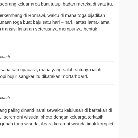
seorang keluar area buat tutupi badan mereka di saat itu.
 berkembang di Romawi, waktu di mana toga dijadikan
naan toga buat baju satu hari – hari, lantas lama-lama
a transisi lantaran seterusnya mempunyai bentuk
rmurah
 busana sah upacara, mana yang salah satunya ialah
pi bujur sangkar itu dikatakan mortarboard.
rmurah
g paling dinanti-nanti sewaktu kelulusan di beritakan di
li seremoni wisuda, photo dengan keluarga terkasih
 jubah toga wisuda, Acara keramat wisuda tidak komplet