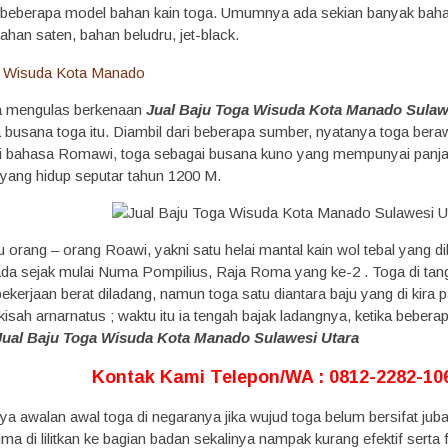
eberapa model bahan kain toga. Umumnya ada sekian banyak bahan/k
han saten, bahan beludru, jet-black.
ta mengulas berkenaan
Jual Baju Toga Wisuda Kota Manado Sulaw
busana toga itu. Diambil dari beberapa sumber, nyatanya toga berawa
ri bahasa Romawi, toga sebagai busana kuno yang mempunyai panjang 
yang hidup seputar tahun 1200 M.
u orang – orang Roawi, yakni satu helai mantal kain wol tebal yang 
ada sejak mulai Numa Pompilius, Raja Roma yang ke-2 . Toga di tan
ekerjaan berat diladang, namun toga satu diantara baju yang di kira pat
kisah arnarnatus ; waktu itu ia tengah bajak ladangnya, ketika bebera
Jual Baju Toga Wisuda Kota Manado Sulawesi Utara
Kontak Kami Telepon/WA : 0812-2282-106
ya awalan awal toga di negaranya jika wujud toga belum bersifat jub
 di lilitkan ke bagian badan sekalinya nampak kurang efektif serta 