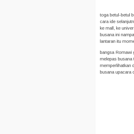
toga betul-betul
cara ide selanjut
ke mall, ke univ
busana ini nampa
lantaran itu mom
bangsa Romawi gu
melepas busana to
memperlihatkan d
busana upacara c