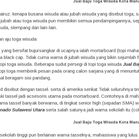
Jual Baju Toga Wisuda Kota Man
fairuz. kenapa busana wisuda atau jubah wisuda yang disebut toga, 
 jubah atau toga wisuda pun membikin semua pendampingannya, sep
suda, slempang dan lain-lain.
pi yang bersifat bujursangkar di ucapnya ialah mortarboard (topi ma
a black cap. Tidak cuma warna di jubah wisuda yang bikin sejumlah fi
topi toga wisuda. Beberapa sudut persegi di topi toga wisuda
Jual B
 topi toga memberik pesan pada orang calon sarjana yang di menunt
hal beragam sisi pandang.
rd disebut dengan tassel. serta di amerika serikat Tidak seluruhnya t
eski tassel jadi acsesoris utama pada mortarboard. Contohnya di ma
arna tassel banyak berwarna, di tingkat senior high (sepadan SMA) wa
nado Sulawesi Utara
serta salah satunya jadi warna sekolah itu (colo
Jual Baju Toga Wisuda Kota Man
t sekolah tinggi pun berlainan warna tasselnya, mahasiswa yang lulu