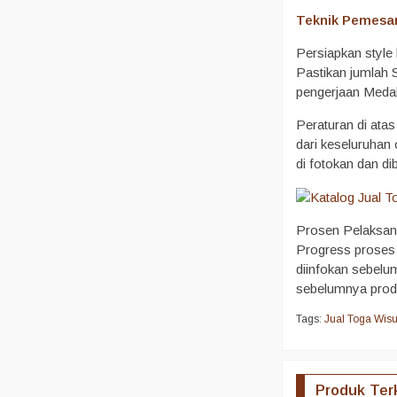
Teknik Pemesa
Persiapkan style
Pastikan jumlah 
pengerjaan Medal
Peraturan di ata
dari keseluruhan
di fotokan dan d
Prosen Pelaksana
Progress proses 
diinfokan sebelu
sebelumnya produ
Tags:
Jual Toga Wis
Produk Ter