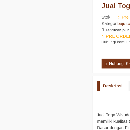
Jual To
Stok
Pre 
Kategori
baju t
Tentukan pilih
PRE ORDE
Hubungi kami un
Hubungi K
Deskripsi
Jual Toga Wisud
memiliki kualita
Dasar dengan Fit