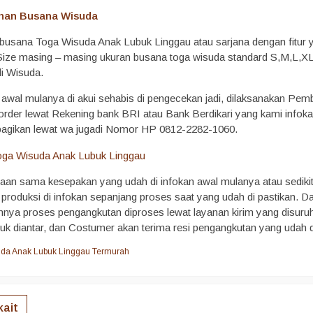
nan Busana Wisuda
 busana Toga Wisuda Anak Lubuk Linggau atau sarjana dengan fitur 
Size masing – masing ukuran busana toga wisuda standard S,M,L,XL
i Wisuda.
s awal mulanya di akui sehabis di pengecekan jadi, dilaksanakan P
 order lewat Rekening bank BRI atau Bank Berdikari yang kami infoka
ibagikan lewat wa jugadi Nomor HP 0812-2282-1060.
an sama kesepakan yang udah di infokan awal mulanya atau sedikit
produksi di infokan sepanjang proses saat yang udah di pastikan.
mnya proses pengangkutan diproses lewat layanan kirim yang disuruh,
k diantar, dan Costumer akan terima resi pengangkutan yang udah di
uda Anak Lubuk Linggau Termurah
kait