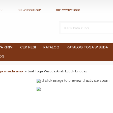
60
085280084081
081222821060
YA KIRIM
CEK RESI
KATALOG
KATALOG TOGA WISUDA
OG
oga wisuda anak
»
Jual Toga Wisuda Anak Lubuk Linggau
click image to preview
activate zoom