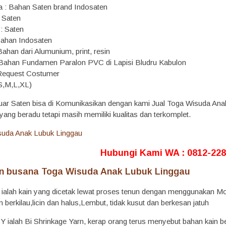
 : Bahan Saten brand Indosaten
n Saten
 : Saten
Bahan Indosaten
ahan dari Alumunium, print, resin
 Bahan Fundamen Paralon PVC di Lapisi Bludru Kabulon
 Request Costumer
 S,M,L,XL)
uar Saten bisa di Komunikasikan dengan kami Jual Toga Wisuda Ana
ang beradu tetapi masih memiliki kualitas dan terkomplet.
Hubungi Kami WA : 0812-228
 busana Toga Wisuda Anak Lubuk Linggau
 ialah kain yang dicetak lewat proses tenun dengan menggunakan Mode
berkilau,licin dan halus,Lembut, tidak kusut dan berkesan jatuh
 ialah Bi Shrinkage Yarn, kerap orang terus menyebut bahan kain bes