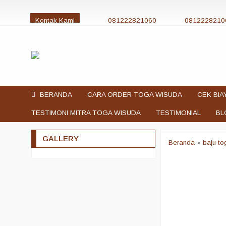
Kontak Kami
081222821060
0812228210
jualtogawisuda@gmail.com
BERANDA
CARA ORDER TOGA WISUDA
CEK BIA
TESTIMONI MITRA TOGA WISUDA
TESTIMONIAL
BL
GALLERY
Beranda
»
baju t