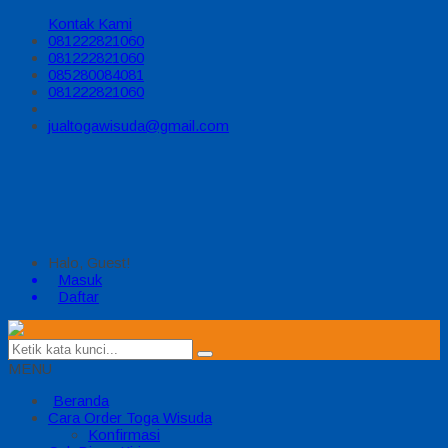
Kontak Kami
081222821060
081222821060
085280084081
081222821060
jualtogawisuda@gmail.com
Halo, Guest!
Masuk
Daftar
MENU
Beranda
Cara Order Toga Wisuda
Konfirmasi