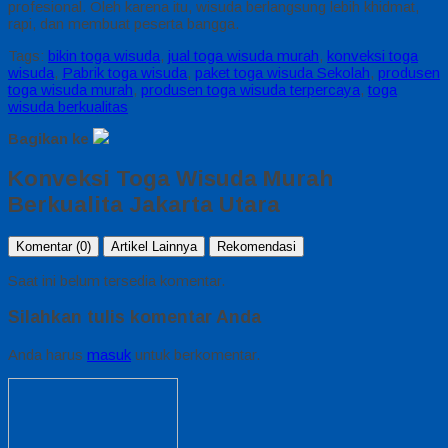
profesional. Oleh karena itu, wisuda berlangsung lebih khidmat,
rapi, dan membuat peserta bangga.
Tags:
bikin toga wisuda
,
jual toga wisuda murah
,
konveksi toga
wisuda
,
Pabrik toga wisuda
,
paket toga wisuda Sekolah
,
produsen
toga wisuda murah
,
produsen toga wisuda terpercaya
,
toga
wisuda berkualitas
Bagikan ke
Konveksi Toga Wisuda Murah
Berkualita Jakarta Utara
Komentar (0)
Artikel Lainnya
Rekomendasi
Saat ini belum tersedia komentar.
Silahkan tulis komentar Anda
Anda harus
masuk
untuk berkomentar.