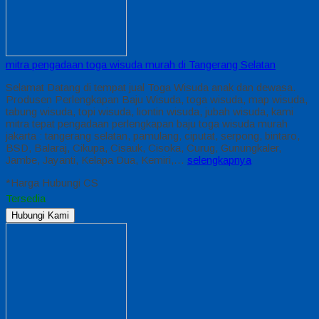
mitra pengadaan toga wisuda murah di Tangerang Selatan
Selamat Datang di tempat jual Toga Wisuda anak dan dewasa.
Produsen Perlengkapan Baju Wisuda, toga wisuda, map wisuda,
tabung wisuda, topi wisuda, liontin wisuda, jubah wisuda, kami
mitra tepat pengadaan perlengkapan baju toga wisuda murah
jakarta : tangerang selatan, pamulang, ciputat, serpong, bintaro,
BSD, Balaraj, Cikupa, Cisauk, Cisoka, Curug, Gunungkaler,
Jambe, Jayanti, Kelapa Dua, Kemiri,…
selengkapnya
*Harga Hubungi CS
Tersedia
Hubungi Kami