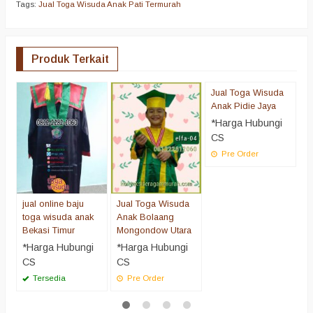
Tags:
Jual Toga Wisuda Anak Pati Termurah
Produk Terkait
Jual Toga Wisuda
J
Anak Pidie Jaya
A
*Harga Hubungi
*
CS
C
Pre Order
jual online baju
Jual Toga Wisuda
toga wisuda anak
Anak Bolaang
Bekasi Timur
Mongondow Utara
*Harga Hubungi
*Harga Hubungi
CS
CS
Tersedia
Pre Order