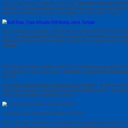
Saat sebelum kita mengulas berkenaan
Jual Baju Toga Wisuda 
nyatanya toga berawal dari bahasa latin ialah tego yang bermakna
dipakai oleh bangsa Etruskan yang hidup seputar tahun 1200 M.
Toga sebagai baju orang – orang Roawi, yakni satu helai mantal k
ke-2 . Toga di tanggalkan bila penggunaannya ada dalam area, atau ap
dibuktikan dalam kisah arnarnatus ; waktu itu ia tengah bajak ladan
Tengah
Di abad tersedianya awalan awal toga di negaranya jika wujud toga
kurang efektif serta fashionable,
Jual Baju Toga Wisuda Remban
saat itu.
Jual Baju Toga Wisuda Rembang Jawa Tengah
:: peristiwa toga
bersamanya waktu penggunaan toga buat baju satu hari – hari, lant
mempunyai bentuk berganti jadi jubah.
Jual Baju Toga Wisuda Rembang Termurah
Pada akhirnya modifikasi itu membawa derajat toga dari busana sat
gown. Sesaat wujud topi bujur sangkar itu dikatakan mortarboard.