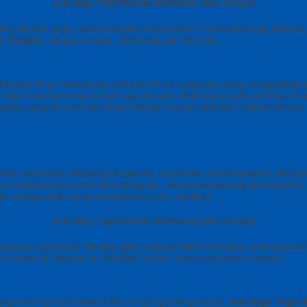
Jual Baju Toga Wisuda Rembang Jawa Tengah
yang disebut toga, sama dengan warna hitam? Konveksi toga alfairu
a Tengah
, tabung wisuda, slempang dan lain-lain.
ortarboard (topi mahasiswa serta profesor) juga ada yang mengatakan
i dari wujud persegi di topi toga wisuda. Beberapa sudut persegi di 
sarjana yang di menuntut buat memikir masuk akal dan melihat semua
 Tidak seluruhnya tingkat pengajaran senantiasa menempatkan tali toga
melepaskan tassel disamping kiri. Warna tassel banyak berwarna, di
h satunya jadi warna sekolah itu (color identity).
Jual Baju Toga Wisuda Rembang Jawa Tengah
hasiswa yang lulus dengan gelar sarjana bakal memakai warna tassel 
 (karena di kampus itu fakultas hukum warna tasselnya merah).
da juga mempunyai makna filosofi yang paling kental,
Jual Baju Toga