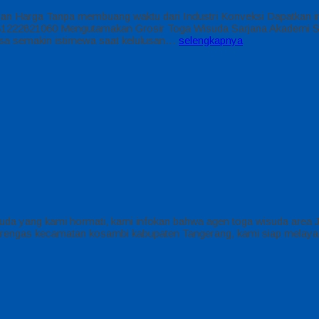
gan Harga Tanpa membuang waktu dari Industri Konveksi Dapatkan i
821060 Mengutamakan Grosir Toga Wisuda Sarjana Akademi Sumat
sa semakin istimewa saat kelulusan…
selengkapnya
ng kami hormati, kami infokan bahwa agen toga wisuda area Jakart
gas kecamatan kosambi kabupaten Tangerang, kami siap melayani