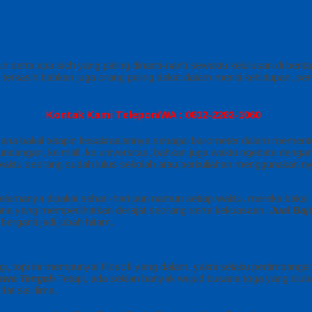
 serta apa sich yang paling dinanti-nanti sewaktu kelulusan di berita
 terkasih bahkan juga orang paling dekat dalam meniti kehidupan, s
Kontak Kami Telepon/WA : 0812-2282-1060
sana bakal tetapin kesakraalannya sebagai barometer dalam mementuka
 undangan, ke mall, ke universitas, bahkan juga waktu ngedate deng
aktu seorang sudah lulus sekolah atau perkuliahan menggunakan nya
selamanya dipakai sehari-hari pun namun setiap waktu, mereka bakal
 busana yang memperlihatkan derajat seorang serta kekuasaan,
Jual Ba
rganti jadi jubah hitam.
i, topi ini mempunyai filosofi yang dalam, yakni selaku pertimbangan
awa Tengah
Tetapi, ada sekian banyak wujud busana toga yang diuba
at sisi lima.