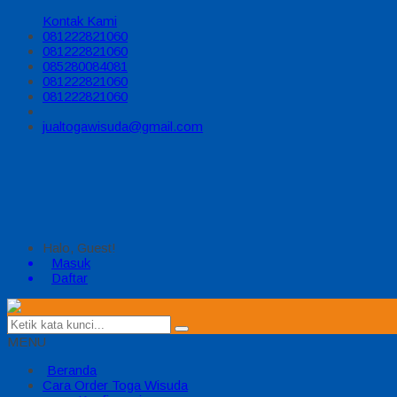
Kontak Kami
081222821060
081222821060
085280084081
081222821060
081222821060
jualtogawisuda@gmail.com
Halo, Guest!
Masuk
Daftar
MENU
Beranda
Cara Order Toga Wisuda