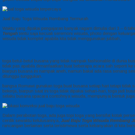
Jual Baju Toga Wisuda Rembang Termurah
Waktu yang dipakai pengajaran banyak ragam dimulai dari 3 – 6 tahun
Tengah
tentu saja kecuali seremoni wisuda, photo dengan keluarga
wisuda tidak komplet apabila kita tidak menggunakan jubbah,
toga betul-betul busana yang tidak nampak fashionable di dunia bu
tidak pas apabila dimanfaatkan buat beberapa acara sah seperti ke
biarpun busana ini nampak aneh, namun bakal ada rasa senang sew
ditunggu-tunggukan.
bangsa Romawi gunakan toga buat busana setiap hari tetapi tidak 
bekerja, biarpun saat ini toga tidak dipakai sehari-hari, toga jadi
selaku busana upacara contohnya wisuda, mempunyai bentuk juga be
Dalam perabotan toga, ada juga topi toga yang bersifat kotak perseg
cerdik sewaktu kelulusannya,
Jual Baju Toga Wisuda Rembang J
rancangan berlainan serta teristimewa serta kebanyakan di kita bersif