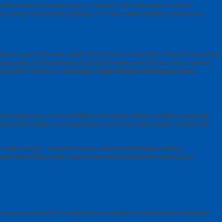
enali makna busana toga itu. Diambil dari beberapa sumber,
no yang mempunyai panjang -+ 6 mtr. waktu dipakai, busana ini
ga dipercayai udah ada sejak mulai Numa Pompilius, Raja Roma yang
u yang di kira patut buat di pakai waktu ada di luar area. Ini bisa
h jadikan diktaktor
Jual Baju Toga Wisuda Rembang Jawa
 pemakaiannya cuma di lilitkan ke bagian badan sekalinya nampak
erta patut waktu seorang keluar area buat tutupi badan mereka di
 oleh orang – orang Romawi, waktu lagi berjalan seiring
bukan bermakna toga namun ada transisi lantaran seterusnya
ah upacara wisuda Di negeri barat seragam kelulusannya dikatakan