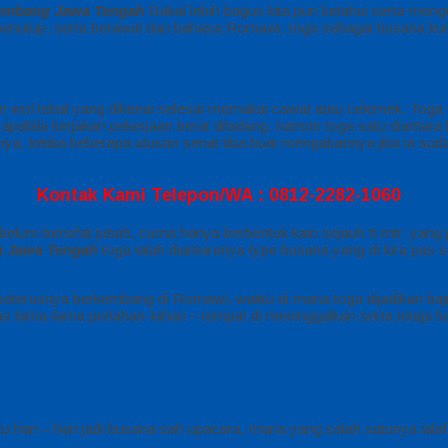
Rembang Jawa Tengah
Bakal lebih bagus kita pun ketahui serta meng
 penutup, serta berawal dari bahasa Romawi, toga sebagai busana ku
ain wol tebal yang dikenai selesai memakai cawat atau celemek. To
abila kerjakan pekerjaan berat diladang, namun toga satu diantara baj
gnya, ketika beberapa utusan senat tiba buat mengabarinya jika ia suda
Kontak Kami Telepon/WA : 0812-2282-1060
 belum bersifat jubah, cuma hanya berbentuk kain sejauh 6 mtr. yang
g Jawa Tengah
toga ialah diantaranya type busana yang di kira pas s
 seterusnya berkembang di Romawi, waktu di mana toga dijadikan baju
as lama-lama perlahan-lahan – tempat di meninggalkan serta tetapi 
u hari – hari jadi busana sah upacara, mana yang salah satunya ial