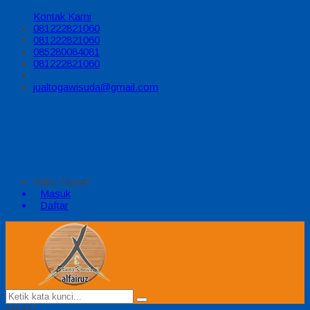
Kontak Kami
081222821060
081222821060
085280084081
081222821060
jualtogawisuda@gmail.com
Halo, Guest!
Masuk
Daftar
MENU