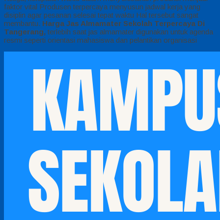
faktor vital Produsen terpercaya menyusun jadwal kerja yang
disiplin agar pesanan selesai tepat waktu Hal tersebut sangat
membantu.
Harga Jas Almamater Sekolah Terpercaya Di
Tangerang,
terlebih saat jas almamater digunakan untuk agenda
resmi seperti orientasi mahasiswa dan pelantikan organisasi