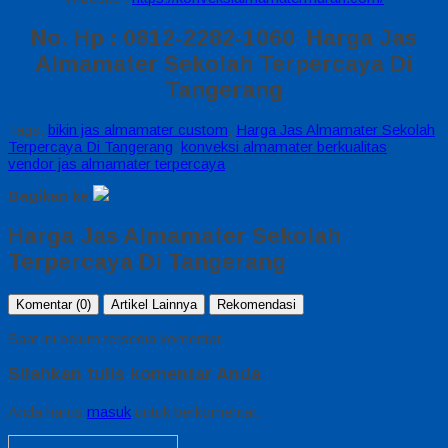
No. Hp : 0812-2282-1060 Harga Jas
Almamater Sekolah Terpercaya Di
Tangerang
Tags:
bikin jas almamater custom
,
Harga Jas Almamater Sekolah
Terpercaya Di Tangerang
,
konveksi almamater berkualitas
,
vendor jas almamater terpercaya
Bagikan ke
Harga Jas Almamater Sekolah
Terpercaya Di Tangerang
Komentar (0)
Artikel Lainnya
Rekomendasi
Saat ini belum tersedia komentar.
Silahkan tulis komentar Anda
Anda harus
masuk
untuk berkomentar.