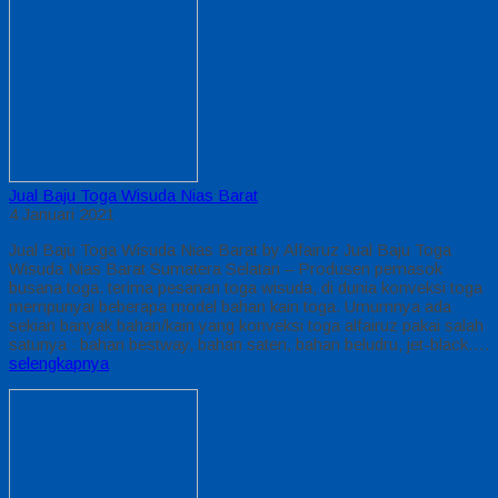
Jual Baju Toga Wisuda Nias Barat
4 Januari 2021
Jual Baju Toga Wisuda Nias Barat by Alfairuz Jual Baju Toga
Wisuda Nias Barat Sumatera Selatan – Produsen pemasok
busana toga. terima pesanan toga wisuda, di dunia konveksi toga
mempunyai beberapa model bahan kain toga. Umumnya ada
sekian banyak bahan/kain yang konveksi toga alfairuz pakai salah
satunya : bahan bestway, bahan saten, bahan beludru, jet-black….
selengkapnya