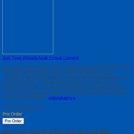
Jual Toga Wisuda Anak Empat Lawang
Jual Toga Wisuda Anak Empat Lawang Hubungi 0812-2282-1060
Jual Toga Wisuda Anak Empat Lawang Sumatera Selatan –
Temukan Paket Promosi toga wisuda anak komplet pada harga
paling murah dan memiliki kualitas terbaik, kami kasih untuk
sekolah TK, PAUD , SD Kami memberinya penawaran Special
semua level Pengajaran Anak Umur Dasar dengan Fitur Produk
sebagaimana berikut…
selengkapnya
*Harga Hubungi CS
Pre Order
Pre Order
Mengapa Toga Wisuda Lebih dari Sekedar