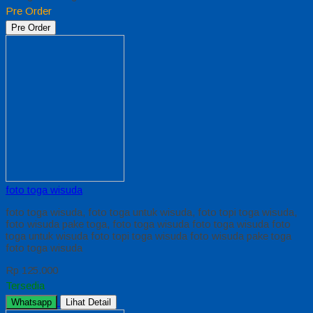
Pre Order
Pre Order
foto toga wisuda
foto toga wisuda, foto toga untuk wisuda, foto topi toga wisuda,
foto wisuda pake toga, foto toga wisuda foto toga wisuda foto
toga untuk wisuda foto topi toga wisuda foto wisuda pake toga
foto toga wisuda
Rp 125.000
Tersedia
Whatsapp
Lihat Detail