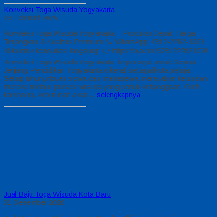
Konveksi Toga Wisuda Yogyakarta
23 Februari 2026
Konveksi Toga Wisuda Yogyakarta – Produksi Cepat, Harga
Terjangkau & Kualitas Premium 📞 WhatsApp: 0812-2282-1060
Klik untuk konsultasi langsung: 👉 https://wa.me/6281222821060
Konveksi Toga Wisuda Yogyakarta Terpercaya untuk Semua
Jenjang Pendidikan Yogyakarta dikenal sebagai kota pelajar.
Setiap tahun, ribuan siswa dan mahasiswa merayakan kelulusan
mereka melalui prosesi wisuda yang penuh kebanggaan. Oleh
karena itu, kebutuhan akan…
selengkapnya
Jual Baju Toga Wisuda Kota Baru
31 Desember 2020