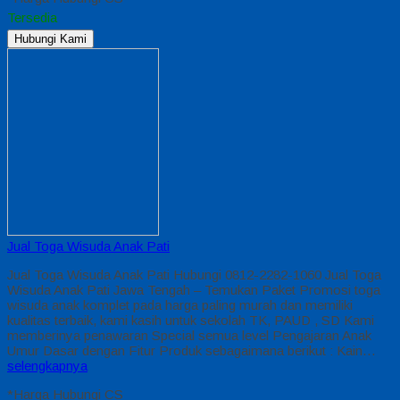
Tersedia
Hubungi Kami
Jual Toga Wisuda Anak Pati
Jual Toga Wisuda Anak Pati Hubungi 0812-2282-1060 Jual Toga
Wisuda Anak Pati Jawa Tengah – Temukan Paket Promosi toga
wisuda anak komplet pada harga paling murah dan memiliki
kualitas terbaik, kami kasih untuk sekolah TK, PAUD , SD Kami
memberinya penawaran Special semua level Pengajaran Anak
Umur Dasar dengan Fitur Produk sebagaimana berikut : Kain…
selengkapnya
*Harga Hubungi CS