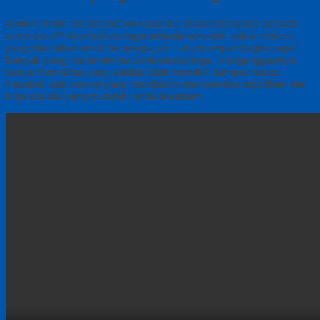
Apakah Anda merasa bahwa upacara wisuda hanyalah sebuah
seremonial? Atau bahwa
toga wisuda
hanyalah pakaian biasa
yang dikenakan untuk beberapa jam, lalu disimpan begitu saja?
Banyak yang meremehkan simbolisme toga, menganggapnya
hanya formalitas yang sekilas tidak memiliki dampak besar.
Padahal, ada makna yang mendalam dan manfaat signifikan dari
toga wisuda yang mungkin Anda lewatkan!