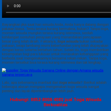
Bayangkan jika saat hari wisuda Anda, Anda hanya datang dengan
pakaian biasa. Tentu terasa kurang bermakna, bukan? Tanpa toga,
momen wisuda mungkin terasa kurang istimewa, seolah
kehilangan sentuhan perayaan yang menandakan pencapaian
besar yang telah diraih. Faktanya,
toga wisuda
bukan sekadar
pakaian, tetapi lambang resmi keberhasilan yang telah diupayakan
dengan keras selama bertahun-tahun. Selain itu, toga memberikan
kesempatan bagi para lulusan untuk merasakan kebanggaan yang
berbeda saat mengenakannya bersama rekan-rekan. Tanpa toga,
momen tersebut bisa terasa kurang istimewa dan tak lengkap.
Lalu, apa sebenarnya manfaat dari
toga wisuda
? Berikut adalah
beberapa alasan mengapa mengenakan toga wisuda sangat
penting dan layak dipertimbangkan lebih jauh.
Hubungi: 0852-8008-4081 jual Toga Wisuda
Berkualitas