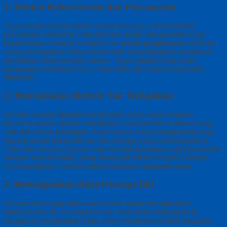
1.
Simbol Keberhasilan dan Pencapaian
Toga wisuda adalah simbol universal yang mencerminkan
pencapaian akademik yang berhasil diraih. Mengenakan toga
bukan hanya sekadar seragam; itu adalah penghargaan simbolis
yang menegaskan bahwa Anda telah menyelesaikan perjalanan
pendidikan Anda dengan sukses. Toga menjadi bukti nyata
perjuangan bertahun-tahun, rasa lelah, dan usaha yang telah
diberikan.
2.
Menciptakan Momen Tak Terlupakan
Momen wisuda dengan mengenakan toga yang seragam
bersama teman-teman seangkatan menciptakan suasana yang
unik dan penuh kenangan. Saat semua orang mengenakan toga,
ada perasaan kebersamaan dan bangga yang sulit tergantikan.
Foto-foto wisuda dengan toga menjadi kenangan yang bisa Anda
simpan seumur hidup, yang setiap kali dilihat kembali, mampu
membangkitkan memori indah perjalanan akademik Anda.
3.
Meningkatkan Rasa Percaya Diri
Mengenakan toga pada saat wisuda dapat meningkatkan
kepercayaan diri seorang lulusan. Saat Anda melangkah ke
panggung mengenakan toga, Anda membawa simbol integritas,