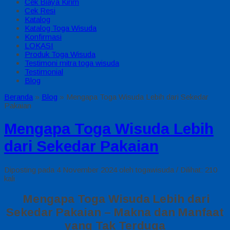
Cek Biaya Kirim
Cek Resi
Katalog
Katalog Toga Wisuda
Konfirmasi
LOKASI
Produk Toga Wisuda
Testimoni mitra toga wisuda
Testimonial
Blog
Beranda
»
Blog
»
Mengapa Toga Wisuda Lebih dari Sekedar
Pakaian
Mengapa Toga Wisuda Lebih
dari Sekedar Pakaian
Diposting pada 4 November 2024 oleh togawisuda / Dilihat: 210
kali
Mengapa Toga Wisuda Lebih dari
Sekedar Pakaian – Makna dan Manfaat
yang Tak Terduga