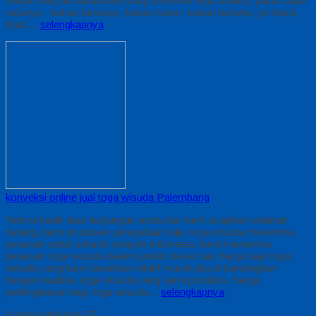
sekian banyak bahan/kain yang konveksi toga alfairuz pakai salah
satunya : bahan bestway, bahan saten, bahan beludru, jet-black.
Saat…
selengkapnya
konveksi online jual toga wisuda Palembang
Terima kasih atas kunjungan anda dan kami ucapkan selamat
datang, kami produsen pengadaan baju toga wisuda menerima
pesanan untuk seluruh wilayah indonesia, kami menerima
pesanan toga wisuda dalam jumlah besar dan harga baju toga
wisuda yang kami tawarkan relatif murah jika di bandingkan
dengan kualitas toga wisuda yang kami produksi. harga
perlengkapan baju toga wisuda…
selengkapnya
*Harga Hubungi CS