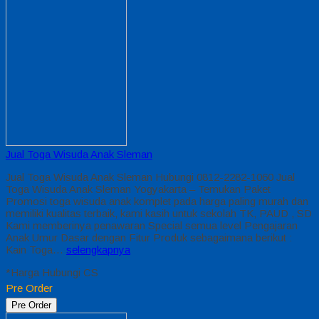
Jual Toga Wisuda Anak Sleman
Jual Toga Wisuda Anak Sleman Hubungi 0812-2282-1060 Jual
Toga Wisuda Anak Sleman Yogyakarta – Temukan Paket
Promosi toga wisuda anak komplet pada harga paling murah dan
memiliki kualitas terbaik, kami kasih untuk sekolah TK, PAUD , SD
Kami memberinya penawaran Special semua level Pengajaran
Anak Umur Dasar dengan Fitur Produk sebagaimana berikut :
Kain Toga…
selengkapnya
*Harga Hubungi CS
Pre Order
Pre Order