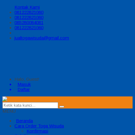
Kontak Kami
081222821060
081222821060
085280084081
081222821060
jualtogawisuda@gmail.com
Halo, Guest!
Masuk
Daftar
MENU
Beranda
Cara Order Toga Wisuda
Konfirmasi