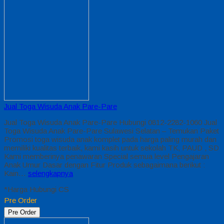
Jual Toga Wisuda Anak Pare-Pare
Jual Toga Wisuda Anak Pare-Pare Hubungi 0812-2282-1060 Jual
Toga Wisuda Anak Pare-Pare Sulawesi Selatan – Temukan Paket
Promosi toga wisuda anak komplet pada harga paling murah dan
memiliki kualitas terbaik, kami kasih untuk sekolah TK, PAUD , SD
Kami memberinya penawaran Special semua level Pengajaran
Anak Umur Dasar dengan Fitur Produk sebagaimana berikut :
Kain…
selengkapnya
*Harga Hubungi CS
Pre Order
Pre Order