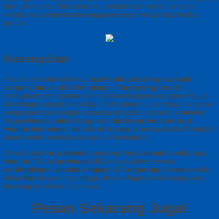
lebih ekonomis Oleh sebab itu, sekolah dan kampus mampu
melakukan penghematan anggaran tanpa mengurangi kualitas
produk
Kesimpulan
Kebutuhan dalam bidang
Jasa Pembuatan toga wisuda
sarjana dan anak terlengkap di Tangerang
semakin
mengalami peningkatan seiring berkembangnya kegiatan wisuda
di berbagai jenjang pendidikan Oleh sebab itu, pemilihan penyedia
yang terpercaya sangat berpengaruh pada hasil akhir
konveksi
toga wisuda, pabrik toga wisuda
dan
produsen toga
wisuda Indonesia
Memilih mitra yang terpercaya adalah langkah
utama untuk mendapatkan produk berkualitas
Dimulai dari
toga wisuda sarjana, toga wisuda anak, toga
wisuda TK, toga wisuda SD,
hingga paket tersebut
perlengkapan wisuda lengkap di Tangerang
Semua produk
dihasilkan dengan mutu tinggi, desain elegan, serta harga yang
bersaing di seluruh Indonesia
Pesan Sekarang Juga!