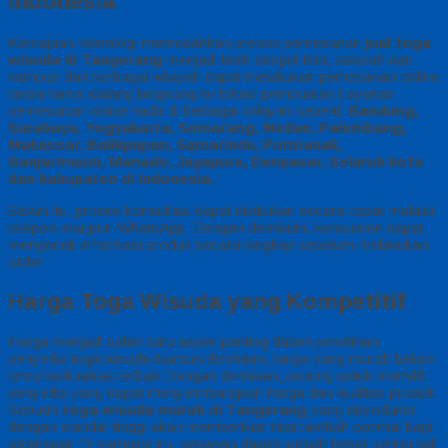
Indonesia
Kemajuan teknologi memudahkan proses pemesanan
jual toga
wisuda di Tangerang
menjadi lebih simpel Kini, sekolah dan
kampus dari berbagai wilayah dapat melakukan pemesanan online
tanpa harus datang langsung ke lokasi pembuatan Layanan
pemesanan online hadir di berbagai wilayah seperti:
Bandung,
Surabaya, Yogyakarta, Semarang, Medan, Palembang,
Makassar, Balikpapan, Samarinda, Pontianak,
Banjarmasin, Manado, Jayapura, Denpasar, Seluruh kota
dan kabupaten di Indonesia.
Selain itu, proses konsultasi dapat dilakukan secara cepat melalui
telepon maupun WhatsApp. Dengan demikian, konsumen dapat
mengecek informasi produk secara lengkap sebelum melakukan
order
Harga Toga Wisuda yang Kompetitif
Harga menjadi salah satu aspek penting dalam pemilihan
penyedia toga wisuda Namun demikian, harga yang murah belum
tentu berkualitas terbaik Dengan demikian, penting untuk memilih
penyedia yang dapat menyeimbangkan harga dan kualitas produk
Sebuah
toga wisuda murah di Tangerang
yang diproduksi
dengan standar tinggi akan memberikan nilai tambah optimal bagi
pelanggan Di samping itu, pesanan dalam jumlah besar sering kali