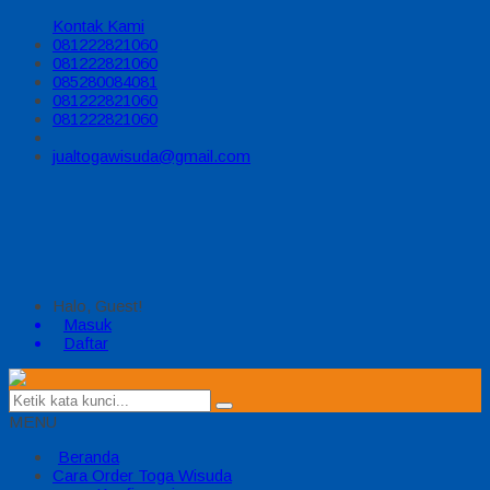
Kontak Kami
081222821060
081222821060
085280084081
081222821060
081222821060
jualtogawisuda@gmail.com
Halo, Guest!
Masuk
Daftar
MENU
Beranda
Cara Order Toga Wisuda