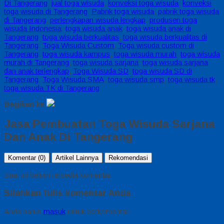
Di Tangerang
,
jual toga wisuda
,
konveksi toga wisuda
,
konveksi
toga wisuda di Tangerang
,
Pabrik toga wisuda
,
pabrik toga wisuda
di Tangerang
,
perlengkapan wisuda lengkap
,
produsen toga
wisuda Indonesia
,
toga wisuda anak
,
toga wisuda anak di
Tangerang
,
toga wisuda berkualitas
,
toga wisuda berkualitas di
Tangerang
,
Toga Wisuda Custom
,
Toga wisuda custom di
Tangerang
,
toga wisuda kampus
,
toga wisuda murah
,
toga wisuda
murah di Tangerang
,
toga wisuda sarjana
,
toga wisuda sarjana
dan anak terlengkap
,
Toga Wisuda SD
,
toga wisuda SD di
Tangerang
,
Toga Wisuda SMA
,
toga wisuda smp
,
toga wisuda tk
,
toga wisuda TK di Tangerang
Bagikan ke
Jasa Pembuatan Toga Wisuda Sarjana
Dan Anak Di Tangerang
Komentar (0)
Artikel Lainnya
Rekomendasi
Saat ini belum tersedia komentar.
Silahkan tulis komentar Anda
Anda harus
masuk
untuk berkomentar.