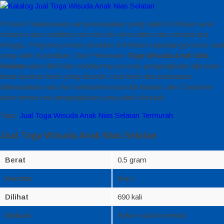
Prosen Pelaksanaan sama kesepakan yang udah di infokan awal
mulanya atau sedikitnya proses kira-kira waktu satu sampai dua
minggu, Progress proses produksi di infokan sepanjang proses saat
yang udah di pastikan. Dan Pelunasan
Toga Wisuda Anak Nias
Selatan
akan diinfokan sebelumnya proses pengangkutan diproses
lewat layanan kirim yang disuruh, cost kirim dan pelunasan
dilaksanakan satu hari sebelumnya produk diantar, dan Costumer
akan terima resi pengangkutan yang udah di tunjuk.
Tags:
Jual Toga Wisuda Anak Nias Selatan Termurah
Jual Toga Wisuda Anak Nias Selatan
Berat
0.5 gram
Kondisi
Baru
Dilihat
690 kali
Diskusi
Belum ada komentar