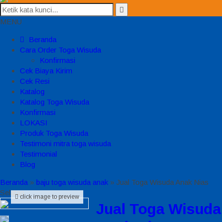
MENU
Beranda
Cara Order Toga Wisuda
Konfirmasi
Cek Biaya Kirim
Cek Resi
Katalog
Katalog Toga Wisuda
Konfirmasi
LOKASI
Produk Toga Wisuda
Testimoni mitra toga wisuda
Testimonial
Blog
Beranda
»
baju toga wisuda anak
»
Jual Toga Wisuda Anak Nias
Selatan
click image to preview
Jual Toga Wisuda