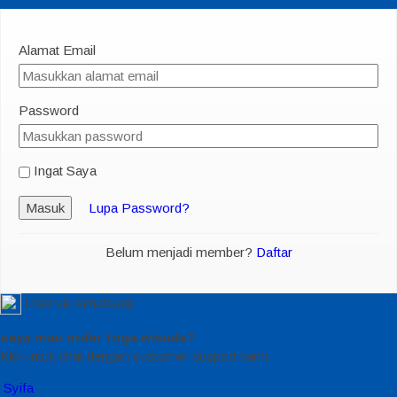
Alamat Email
Password
Ingat Saya
Masuk
Lupa Password?
Belum menjadi member?
Daftar
Chat via Whatsapp
saya mau order toga wisuda?
Klik untuk chat dengan customer support kami
Syifa