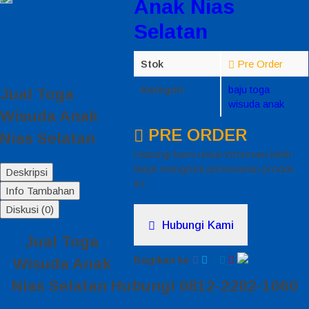
Anak Nias
Selatan
Stok
Pre Order
Kategori
baju toga
Jual Toga
wisuda anak
Wisuda Anak
PRE ORDER
Nias Selatan
Hubungi kami untuk informasi lebih
lanjut mengenai pemesanan produk
Deskripsi
ini.
Info Tambahan
Diskusi (0)
Hubungi Kami
Jual Toga
Bagikan ke
Wisuda Anak
Nias Selatan Hubungi 0812-2282-1060