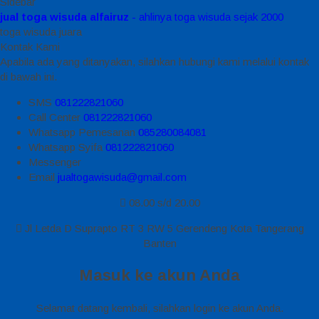
Sidebar
jual toga wisuda alfairuz
- ahlinya toga wisuda sejak 2000
toga wisuda juara
Kontak Kami
Apabila ada yang ditanyakan, silahkan hubungi kami melalui kontak
di bawah ini.
SMS
081222821060
Call Center
081222821060
Whatsapp
Pemesanan
085280084081
Whatsapp
Syifa
081222821060
Messenger
Email
jualtogawisuda@gmail.com
08.00 s/d 20.00
Jl Letda D Suprapto RT 3 RW 5 Gerendeng Kota Tangerang
Banten
Masuk ke akun Anda
Selamat datang kembali, silahkan login ke akun Anda.