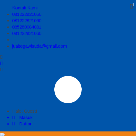
Kontak Kami
081222821060
081222821060
085280084081
081222821060
jualtogawisuda@gmail.com
Halo, Guest!
Masuk
Daftar