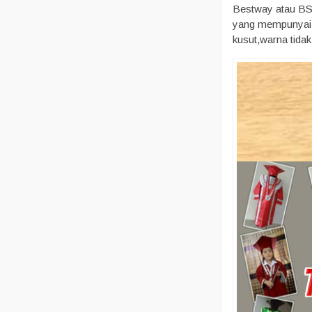
Bestway atau BSY
yang mempunyai ti
kusut,warna tida