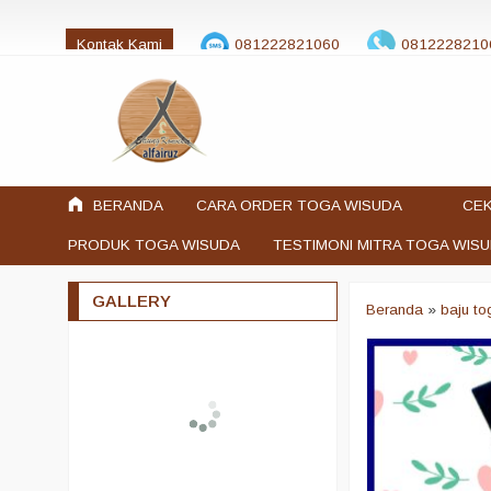
Kontak Kami
081222821060
0812228210
jualtogawisuda@gmail.com
BERANDA
CARA ORDER TOGA WISUDA
CEK
PRODUK TOGA WISUDA
TESTIMONI MITRA TOGA WIS
GALLERY
Beranda
»
baju t