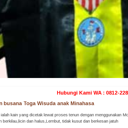
Hubungi Kami WA : 0812-228
 busana Toga Wisuda anak Minahasa
 ialah kain yang dicetak lewat proses tenun dengan menggunakan Mode
berkilau,licin dan halus,Lembut, tidak kusut dan berkesan jatuh