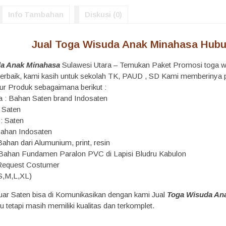
Info Tambahan
Diskusi (0)
Jual Toga Wisuda Anak Minahasa Hubu
da Anak Minahasa
Sulawesi Utara – Temukan Paket Promosi toga wi
s terbaik, kami kasih untuk sekolah TK, PAUD , SD Kami memberiny
ur Produk sebagaimana berikut :
 : Bahan Saten brand Indosaten
n Saten
 : Saten
Bahan Indosaten
ahan dari Alumunium, print, resin
 Bahan Fundamen Paralon PVC di Lapisi Bludru Kabulon
 Request Costumer
 S,M,L,XL)
uar Saten bisa di Komunikasikan dengan kami Jual
Toga Wisuda An
 tetapi masih memiliki kualitas dan terkomplet.