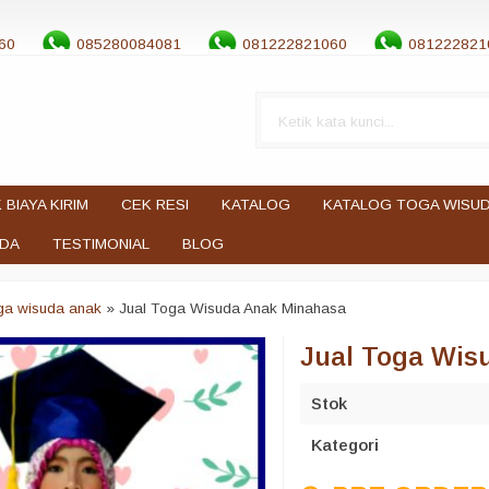
60
085280084081
081222821060
081222821
 BIAYA KIRIM
CEK RESI
KATALOG
KATALOG TOGA WISU
UDA
TESTIMONIAL
BLOG
oga wisuda anak
»
Jual Toga Wisuda Anak Minahasa
Jual Toga Wis
Stok
Kategori