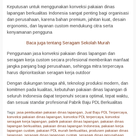
Keputusan untuk menggunakan konveksi pakaian dinas
lapangan berkualitas Indonesia sangat penting bagi organisasi
dan perusahaan, karena bahan premium, jahitan kuat, desain
ergonomis, dan layanan custom mendukung citra serta
kenyamanan pengguna
Baca juga tentang Seragam Sekolah Murah
Penggunaan jasa konveksi pakaian dinas lapangan dan
seragam kerja custom secara profesional memberikan manfaat
jangka panjang bagi perusahaan, sehingga mitra terpercaya
harus diprioritaskan seragam kerja outdoor
Dengan dukungan tenaga ahli, teknologi produksi modern, dan
komitmen pada kualitas, kebutuhan pakaian dinas lapangan di
seluruh Indonesia dapat terpenuhi secara optimal, tepat waktu,
dan sesuai standar profesional Pabrik Baju PDL Berkualitas
Tags:
jasa pembuatan pakaian dinas lapangan
,
Jual Baju PDL Terpercaya
,
konveksi pakaian dinas lapangan
,
konveksi PDL terpercaya
,
konveksi
seragam kerja lapangan
,
pabrik pakaian dinas lapangan
,
pakaian dinas
lapangan berkualitas
,
pakaian dinas lapangan Indonesia
,
pakaian kerja
lapangan custom
,
pakaian PDL murah berkualitas
,
produsen pakaian dinas
lapangan
,
seragam dinas lapangan custom
,
seragam dinas perusahaan.
,