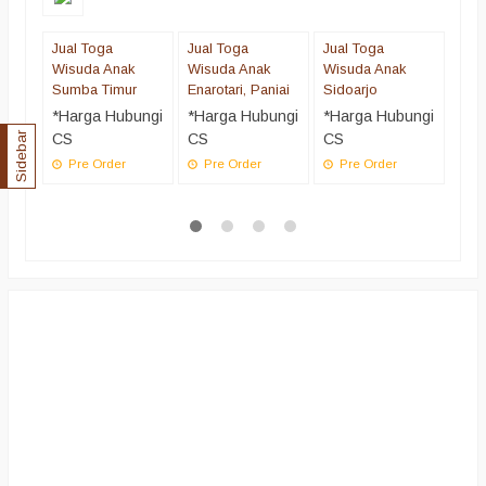
Jual Toga
Jual Toga
Jual Toga
jua
Wisuda Anak
Wisuda Anak
Wisuda Anak
wisu
Sumba Timur
Enarotari, Paniai
Sidoarjo
Ban
*Harga Hubungi
*Harga Hubungi
*Harga Hubungi
*Ha
CS
CS
CS
CS
Sidebar
Pre Order
Pre Order
Pre Order