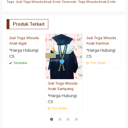
Tags:
Jual Toga Wisuda Anak Ende Termurah
,
Toga Wisuda Anak Ende
Produk Terkait
Jual Toga Wisuda
Jual Toga Wisuda
f
Anak tegal
Anak Karimun
w
c
*Harga Hubungi
*Harga Hubungi
*
CS
CS
C
Tersedia
Pre Order
Jual Toga Wisuda
Anak Sampang
*Harga Hubungi
CS
Pre Order