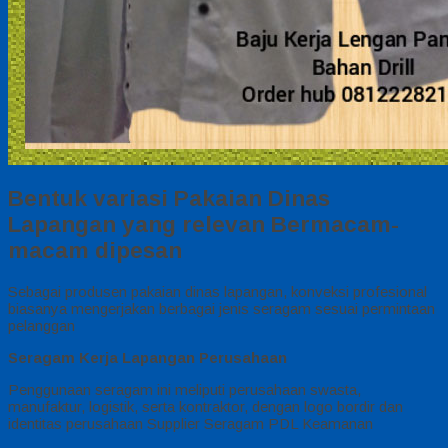
Bentuk variasi Pakaian Dinas
Lapangan yang relevan Bermacam-
macam dipesan
Sebagai produsen pakaian dinas lapangan, konveksi profesional
biasanya mengerjakan berbagai jenis seragam sesuai permintaan
pelanggan
Seragam Kerja Lapangan Perusahaan
Penggunaan seragam ini meliputi perusahaan swasta,
manufaktur, logistik, serta kontraktor, dengan logo bordir dan
identitas perusahaan Supplier Seragam PDL Keamanan