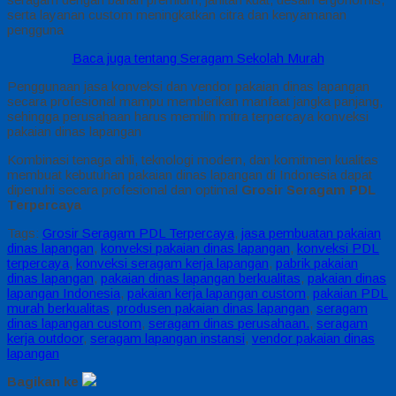
serta layanan custom meningkatkan citra dan kenyamanan
pengguna
Baca juga tentang Seragam Sekolah Murah
Penggunaan jasa konveksi dan vendor pakaian dinas lapangan
secara profesional mampu memberikan manfaat jangka panjang,
sehingga perusahaan harus memilih mitra terpercaya konveksi
pakaian dinas lapangan
Kombinasi tenaga ahli, teknologi modern, dan komitmen kualitas
membuat kebutuhan pakaian dinas lapangan di Indonesia dapat
dipenuhi secara profesional dan optimal
Grosir Seragam PDL
Terpercaya
Tags:
Grosir Seragam PDL Terpercaya
,
jasa pembuatan pakaian
dinas lapangan
,
konveksi pakaian dinas lapangan
,
konveksi PDL
terpercaya
,
konveksi seragam kerja lapangan
,
pabrik pakaian
dinas lapangan
,
pakaian dinas lapangan berkualitas
,
pakaian dinas
lapangan Indonesia
,
pakaian kerja lapangan custom
,
pakaian PDL
murah berkualitas
,
produsen pakaian dinas lapangan
,
seragam
dinas lapangan custom
,
seragam dinas perusahaan.
,
seragam
kerja outdoor
,
seragam lapangan instansi
,
vendor pakaian dinas
lapangan
Bagikan ke