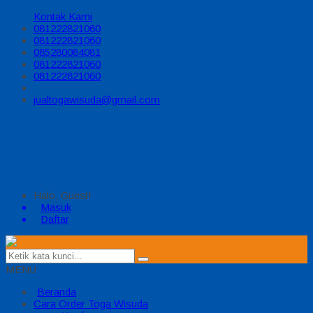
Kontak Kami
081222821060
081222821060
085280084081
081222821060
081222821060
jualtogawisuda@gmail.com
Halo, Guest!
Masuk
Daftar
MENU
Beranda
Cara Order Toga Wisuda