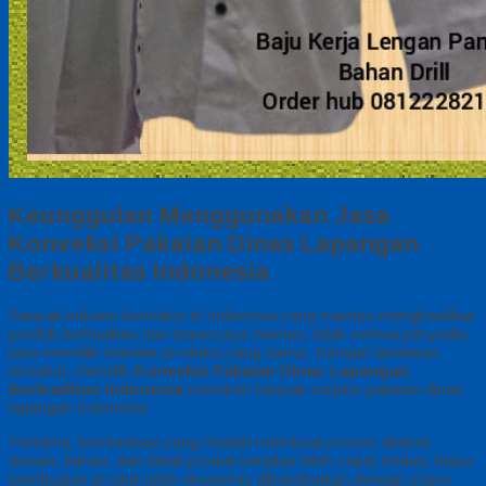
Keunggulan Menggunakan Jasa
Konveksi Pakaian Dinas Lapangan
Berkualitas Indonesia
Banyak industri konveksi di Indonesia yang mampu menghasilkan
produk berkualitas dan terpercaya Namun, tidak semua penyedia
jasa memiliki standar produksi yang sama. Dengan landasan
tersebut, memilih
Konveksi Pakaian Dinas Lapangan
Berkualitas Indonesia
memberi banyak surplus pakaian dinas
lapangan Indonesia
Pertama, komunikasi yang mudah membuat proses diskusi
desain, bahan, dan detail produk berjalan lebih cepat Kedua, biaya
pembuatan produk lebih ekonomis dibandingkan dengan impor