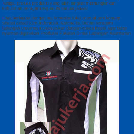
Ketiga, proses produksi yang lebih singkat memungkinkan
kebutuhan seragam terpenuhi sesuai jadwal
tidak berkaitan dengan itu, konveksi lokal memahami konsep
situasi aktual iklim Indonesia. Karena itu, bahan seragam
lapangan umumnya disesuaikan dengan cuaca tropis agar tetap
nyaman digunakan Produksi Pakaian Dinas Lapangan Keamanan