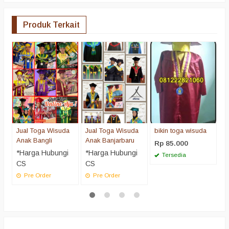
Produk Terkait
J
A
*
C
Jual Toga Wisuda
Jual Toga Wisuda
bikin toga wisuda
Anak Bangli
Anak Banjarbaru
Rp 85.000
*Harga Hubungi
*Harga Hubungi
Tersedia
CS
CS
Pre Order
Pre Order