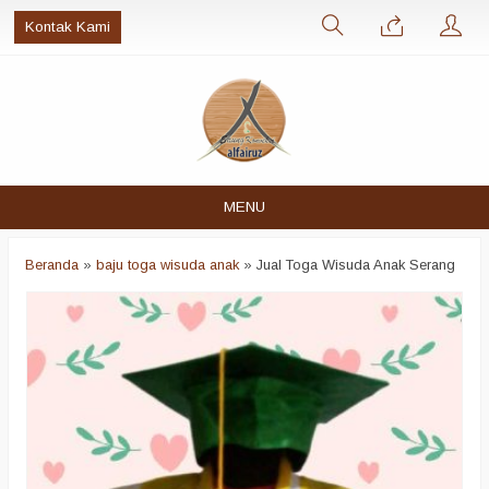
Kontak Kami
MENU
Beranda
»
baju toga wisuda anak
»
Jual Toga Wisuda Anak Serang