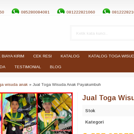
60
085280084081
081222821060
081222821
 BIAYA KIRIM
CEK RESI
KATALOG
KATALOG TOGA WISU
UDA
TESTIMONIAL
BLOG
oga wisuda anak
»
Jual Toga Wisuda Anak Payakumbuh
Jual Toga Wi
Stok
Kategori