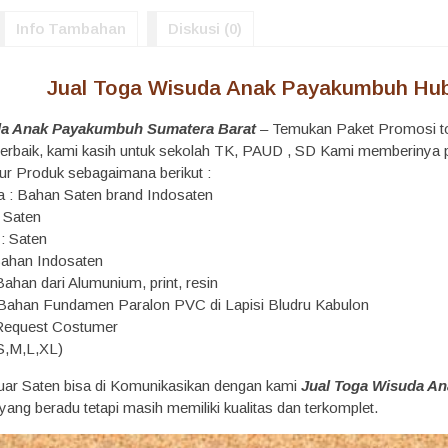
Info Tambahan
Diskusi (0)
Jual Toga Wisuda Anak Payakumbuh Hub
da Anak Payakumbuh Sumatera Barat
– Temukan Paket Promosi to
s terbaik, kami kasih untuk sekolah TK, PAUD , SD Kami memberiny
ur Produk sebagaimana berikut :
 : Bahan Saten brand Indosaten
n Saten
 : Saten
Bahan Indosaten
ahan dari Alumunium, print, resin
 Bahan Fundamen Paralon PVC di Lapisi Bludru Kabulon
 Request Costumer
 S,M,L,XL)
uar Saten bisa di Komunikasikan dengan kami
Jual Toga Wisuda A
ang beradu tetapi masih memiliki kualitas dan terkomplet.