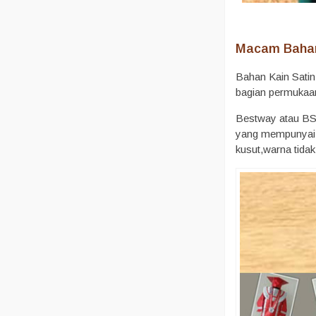
Macam Baha
Bahan Kain Satin
bagian permukaan 
Bestway atau BSY
yang mempunyai ti
kusut,warna tida