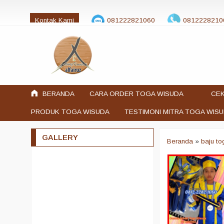
Kontak Kami
081222821060
0812228210
jualtogawisuda@gmail.com
BERANDA
CARA ORDER TOGA WISUDA
CEK
PRODUK TOGA WISUDA
TESTIMONI MITRA TOGA WIS
GALLERY
Beranda
»
baju t