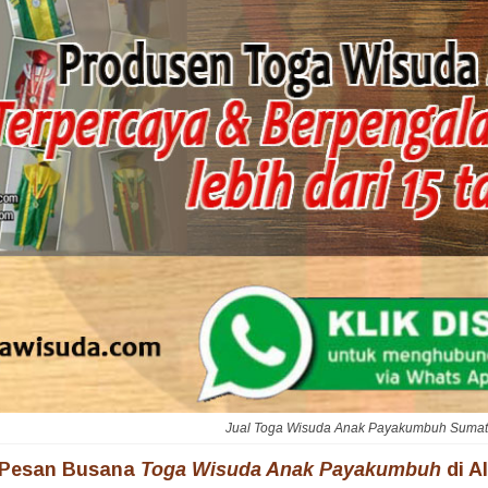
Jual Toga Wisuda Anak Payakumbuh Sumat
 Pesan Busana
Toga Wisuda Anak Payakumbuh
di A