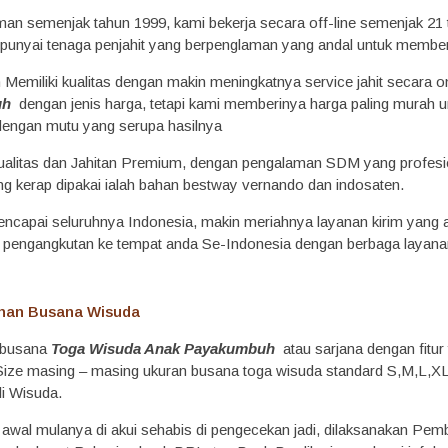
man semenjak tahun 1999, kami bekerja secara off-line semenjak 21 t
punyai tenaga penjahit yang berpenglaman yang andal untuk member
Memiliki kualitas dengan makin meningkatnya service jahit secara on
uh
dengan jenis harga, tetapi kami memberinya harga paling murah 
 dengan mutu yang serupa hasilnya
ualitas dan Jahitan Premium, dengan pengalaman SDM yang profesi
g kerap dipakai ialah bahan bestway vernando dan indosaten.
capai seluruhnya Indonesia, makin meriahnya layanan kirim yang 
 pengangkutan ke tempat anda Se-Indonesia dengan berbaga layanan 
nan Busana Wisuda
e busana
Toga Wisuda Anak Payakumbuh
atau sarjana dengan fitu
Size masing – masing ukuran busana toga wisuda standard S,M,L,XL
i Wisuda.
s awal mulanya di akui sehabis di pengecekan jadi, dilaksanakan P