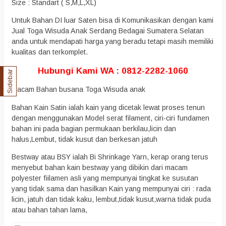
Size : Standart ( S,M,L,XL)
Untuk Bahan DI luar Saten bisa di Komunikasikan dengan kami
Jual Toga Wisuda Anak Serdang Bedagai Sumatera Selatan
anda untuk mendapati harga yang beradu tetapi masih memiliki
kualitas dan terkomplet.
Hubungi Kami WA : 0812-2282-1060
Sidebar
Macam Bahan busana Toga Wisuda anak
Bahan Kain Satin ialah kain yang dicetak lewat proses tenun
dengan menggunakan Model serat filament, ciri-ciri fundamen
bahan ini pada bagian permukaan berkilau,licin dan
halus,Lembut, tidak kusut dan berkesan jatuh
Bestway atau BSY ialah Bi Shrinkage Yarn, kerap orang terus
menyebut bahan kain bestway yang dibikin dari macam
polyester fiilamen asli yang mempunyai tingkat ke susutan
yang tidak sama dan hasilkan Kain yang mempunyai ciri : rada
licin, jatuh dan tidak kaku, lembut,tidak kusut,warna tidak puda
atau bahan tahan lama,