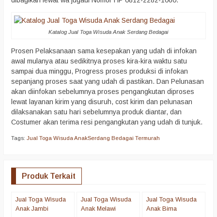
dibagikan lewat wa jugadi Nomor HP 0812-2282-1060.
Katalog Jual Toga Wisuda Anak Serdang Bedagai
Prosen Pelaksanaan sama kesepakan yang udah di infokan
awal mulanya atau sedikitnya proses kira-kira waktu satu
sampai dua minggu, Progress proses produksi di infokan
sepanjang proses saat yang udah di pastikan. Dan Pelunasan
akan diinfokan sebelumnya proses pengangkutan diproses
lewat layanan kirim yang disuruh, cost kirim dan pelunasan
dilaksanakan satu hari sebelumnya produk diantar, dan
Costumer akan terima resi pengangkutan yang udah di tunjuk.
Tags:
Jual Toga Wisuda AnakSerdang Bedagai Termurah
Produk Terkait
Jual Toga Wisuda
Jual Toga Wisuda
Jual Toga Wisuda
J
Anak Jambi
Anak Melawi
Anak Bima
A