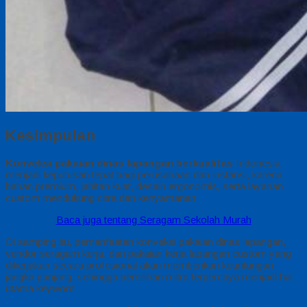
Kesimpulan
Konveksi pakaian dinas lapangan berkualitas
Indonesia
menjadi keputusan tepat bagi perusahaan dan instansi, karena
bahan premium, jahitan kuat, desain ergonomis, serta layanan
custom mendukung citra dan kenyamanan
Baca juga tentang Seragam Sekolah Murah
Di samping itu, pemanfaatan konveksi pakaian dinas lapangan,
vendor seragam kerja, dan pakaian kerja lapangan custom yang
dikerjakan secara profesional akan memberikan keuntungan
jangka panjang, sehingga pemilihan mitra terpercaya menjadi hal
utama keyword