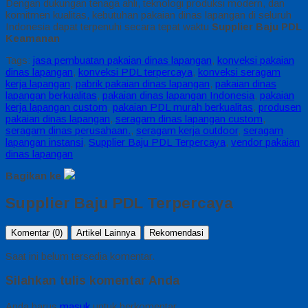
Dengan dukungan tenaga ahli, teknologi produksi modern, dan
komitmen kualitas, kebutuhan pakaian dinas lapangan di seluruh
Indonesia dapat terpenuhi secara tepat waktu
Supplier Baju PDL
Keamanan
Tags:
jasa pembuatan pakaian dinas lapangan
,
konveksi pakaian
dinas lapangan
,
konveksi PDL terpercaya
,
konveksi seragam
kerja lapangan
,
pabrik pakaian dinas lapangan
,
pakaian dinas
lapangan berkualitas
,
pakaian dinas lapangan Indonesia
,
pakaian
kerja lapangan custom
,
pakaian PDL murah berkualitas
,
produsen
pakaian dinas lapangan
,
seragam dinas lapangan custom
,
seragam dinas perusahaan.
,
seragam kerja outdoor
,
seragam
lapangan instansi
,
Supplier Baju PDL Terpercaya
,
vendor pakaian
dinas lapangan
Bagikan ke
Supplier Baju PDL Terpercaya
Komentar (0)
Artikel Lainnya
Rekomendasi
Saat ini belum tersedia komentar.
Silahkan tulis komentar Anda
Anda harus
masuk
untuk berkomentar.