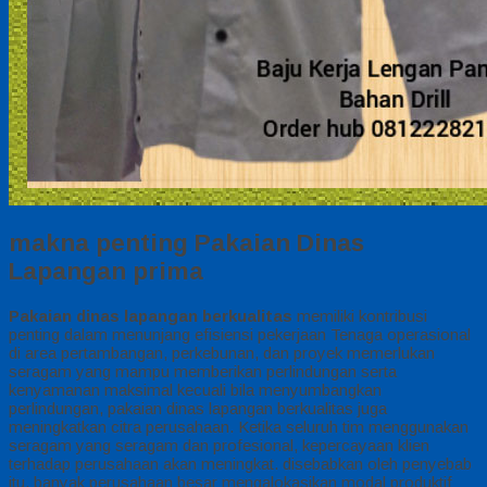
makna penting Pakaian Dinas
Lapangan prima
Pakaian dinas lapangan
berkualitas
memiliki kontribusi
penting dalam menunjang efisiensi pekerjaan Tenaga operasional
di area pertambangan, perkebunan, dan proyek memerlukan
seragam yang mampu memberikan perlindungan serta
kenyamanan maksimal kecuali bila menyumbangkan
perlindungan, pakaian dinas lapangan berkualitas juga
meningkatkan citra perusahaan. Ketika seluruh tim menggunakan
seragam yang seragam dan profesional, kepercayaan klien
terhadap perusahaan akan meningkat. disebabkan oleh penyebab
itu, banyak perusahaan besar mengalokasikan modal produktif