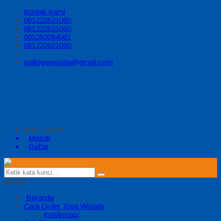
Kontak Kami
081222821060
081222821060
085280084081
081222821060
jualtogawisuda@gmail.com
Halo, Guest!
Masuk
Daftar
MENU
Beranda
Cara Order Toga Wisuda
Konfirmasi