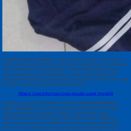
Pakaian dinas lapangan
Tidak Semata seragam kerja rutin di
sudut pandang lain kostum ini berfungsi sebagai unsur pembentuk
citra perusahaan serta penjagaan keselamatan bagi karyawan
saat melakukan tugas di lapangan. Karena pertimbangan itu,
penggunaan bahan unggulan, jahitan yang kuat, serta desain yang
nyaman sangat penting untuk diprioritaskan
||Baca Juga informasi toga wisuda super murahi||
selagi ini, banyak perusahaan memburu
konveksi pakaian
dinas lapangan
yang menyediakan produk premium dengan
harga yang tetap terjangkau Selain itu, fleksibilitas dalam
pengembangan desain menjadi nilai tambah yang signifikan
karena setiap instansi memiliki kebutuhan yang beragam Oleh
karena itu, memilih penyedia jasa yang berpengalaman dapat