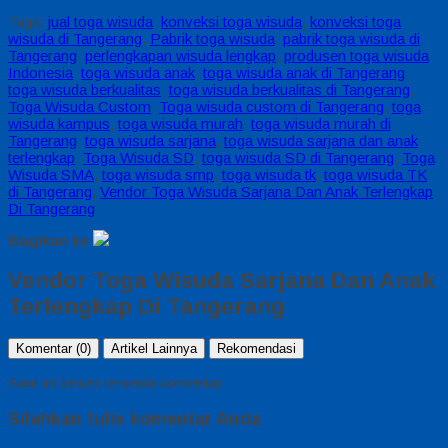
Tags:
jual toga wisuda
,
konveksi toga wisuda
,
konveksi toga
wisuda di Tangerang
,
Pabrik toga wisuda
,
pabrik toga wisuda di
Tangerang
,
perlengkapan wisuda lengkap
,
produsen toga wisuda
Indonesia
,
toga wisuda anak
,
toga wisuda anak di Tangerang
,
toga wisuda berkualitas
,
toga wisuda berkualitas di Tangerang
,
Toga Wisuda Custom
,
Toga wisuda custom di Tangerang
,
toga
wisuda kampus
,
toga wisuda murah
,
toga wisuda murah di
Tangerang
,
toga wisuda sarjana
,
toga wisuda sarjana dan anak
terlengkap
,
Toga Wisuda SD
,
toga wisuda SD di Tangerang
,
Toga
Wisuda SMA
,
toga wisuda smp
,
toga wisuda tk
,
toga wisuda TK
di Tangerang
,
Vendor Toga Wisuda Sarjana Dan Anak Terlengkap
Di Tangerang
Bagikan ke
Vendor Toga Wisuda Sarjana Dan Anak
Terlengkap Di Tangerang
Komentar (0)
Artikel Lainnya
Rekomendasi
Saat ini belum tersedia komentar.
Silahkan tulis komentar Anda