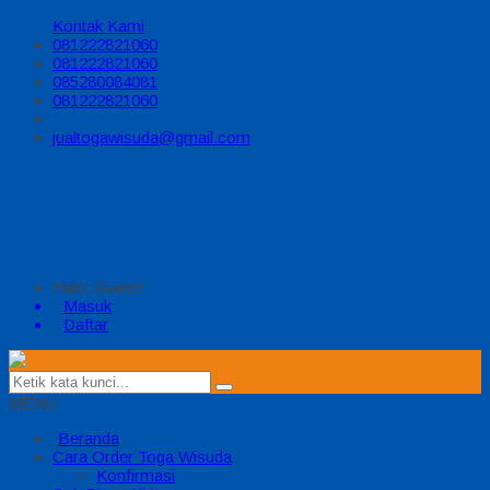
Kontak Kami
081222821060
081222821060
085280084081
081222821060
jualtogawisuda@gmail.com
Halo, Guest!
Masuk
Daftar
MENU
Beranda
Cara Order Toga Wisuda
Konfirmasi