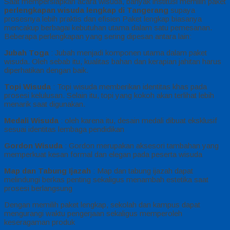
Saat mempersiapkan acara wisuda, banyak institusi memilih paket
perlengkapan wisuda lengkap di Tangerang
supaya
prosesnya lebih praktis dan efisien Paket lengkap biasanya
mencakup berbagai kebutuhan utama dalam satu pemesanan.
Beberapa perlengkapan yang sering dipesan antara lain:
Jubah Toga
: Jubah menjadi komponen utama dalam paket
wisuda. Oleh sebab itu, kualitas bahan dan kerapian jahitan harus
diperhatikan dengan baik.
Topi Wisuda
: Topi wisuda memberikan identitas khas pada
prosesi kelulusan. Selain itu, topi yang kokoh akan terlihat lebih
menarik saat digunakan.
Medali Wisuda
: oleh karena itu, desain medali dibuat eksklusif
sesuai identitas lembaga pendidikan
Gordon Wisuda
: Gordon merupakan aksesori tambahan yang
memperkuat kesan formal dan elegan pada peserta wisuda
Map dan Tabung Ijazah
: Map dan tabung ijazah dapat
melindungi berkas penting sekaligus menambah estetika saat
prosesi berlangsung
Dengan memilih paket lengkap, sekolah dan kampus dapat
mengurangi waktu pengerjaan sekaligus memperoleh
keseragaman produk