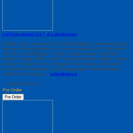
jual toga wisuda SDIT di Lubuklinggau
jual baju toga wisuda anak SD di lubunklinggau Sumatera Selatan
gambar di atas adalah contoh jual toga wisuda SDIT Raudhatul
Jannah di Lubuklinggau sumatera selatan dengan spesifikasi
produk sebagai berikut : jubah menggunakan jenis bahan bestway
premium fernando marun dengan list dari bahan saten merek
indosaten berwarna gold Topi menggunakan bahan bestwasy
merk fernando marun…
selengkapnya
*Harga Hubungi CS
Pre Order
Pre Order