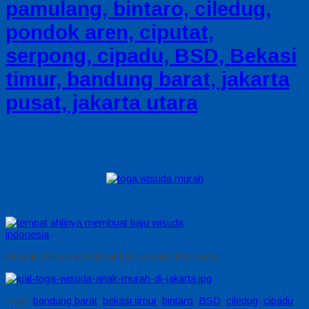
pamulang, bintaro, ciledug,
pondok aren, ciputat,
serpong, cipadu, BSD, Bekasi
timur, bandung barat, jakarta
pusat, jakarta utara
tempat ahlinya membuat baju wisuda indonesia
Tags:
bandung barat
,
bekasi timur
,
bintaro
,
BSD
,
ciledug
,
cipadu
,