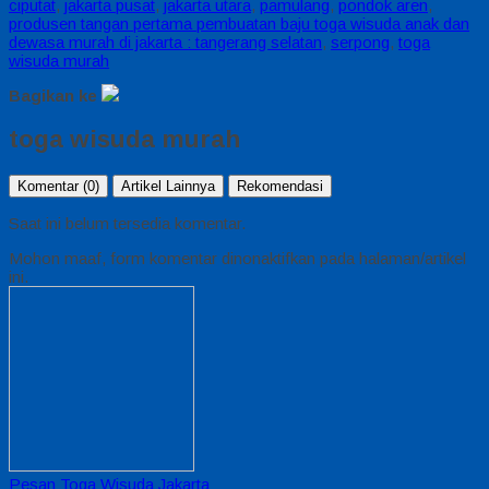
ciputat
,
jakarta pusat
,
jakarta utara
,
pamulang
,
pondok aren
,
produsen tangan pertama pembuatan baju toga wisuda anak dan
dewasa murah di jakarta : tangerang selatan
,
serpong
,
toga
wisuda murah
Bagikan ke
toga wisuda murah
Komentar (0)
Artikel Lainnya
Rekomendasi
Saat ini belum tersedia komentar.
Mohon maaf, form komentar dinonaktifkan pada halaman/artikel
ini.
Pesan Toga Wisuda Jakarta