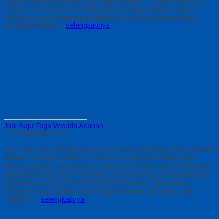
Wisuda Sarjana Akademi Sumatera Selatan Produk berstandar
tinggi mampu memenuhi kebutuhan penyelenggaraan wisuda
secara optimal Kelulusan menjadi simbol kesuksesan dalam
dunia pendidikan…
selengkapnya
Jual Baju Toga Wisuda Asahan
27 Desember 2020
Jual Baju Toga Wisuda Asahan by Alfairuz Jual Baju Toga Wisuda
Asahan Sumatera Utara – Produsen pemasok busana toga.
terima pesanan toga wisuda, di dunia konveksi toga mempunyai
beberapa model bahan kain toga. Umumnya ada sekian banyak
bahan/kain yang konveksi toga alfairuz pakai salah satunya :
bahan bestway, bahan saten, bahan beludru, jet-black. Saat
sebelum…
selengkapnya