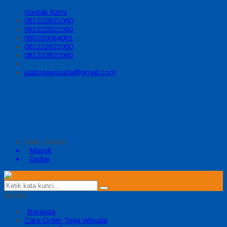
Kontak Kami
081222821060
081222821060
085280084081
081222821060
081222821060
jualtogawisuda@gmail.com
Halo, Guest!
Masuk
Daftar
MENU
Beranda
Cara Order Toga Wisuda