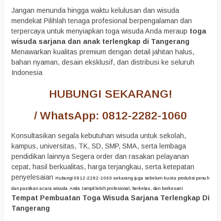
Jangan menunda hingga waktu kelulusan dan wisuda
mendekat Pilihlah tenaga profesional berpengalaman dan
terpercaya untuk menyiapkan toga wisuda Anda meraup
toga
wisuda sarjana dan anak terlengkap di Tangerang
Menawarkan kualitas premium dengan detail jahitan halus,
bahan nyaman, desain eksklusif, dan distribusi ke seluruh
Indonesia
HUBUNGI SEKARANG!
/ WhatsApp: 0812-2282-1060
Konsultasikan segala kebutuhan wisuda untuk sekolah,
kampus, universitas, TK, SD, SMP, SMA, serta lembaga
pendidikan lainnya Segera order dan rasakan pelayanan
cepat, hasil berkualitas, harga terjangkau, serta ketepatan
penyelesaian
Hubungi 0812-2282-1060 sekarang juga sebelum kuota produksi penuh
dan pastikan acara wisuda Anda tampil lebih profesional, berkelas, dan berkesan!
Tempat Pembuatan Toga Wisuda Sarjana Terlengkap Di
Tangerang