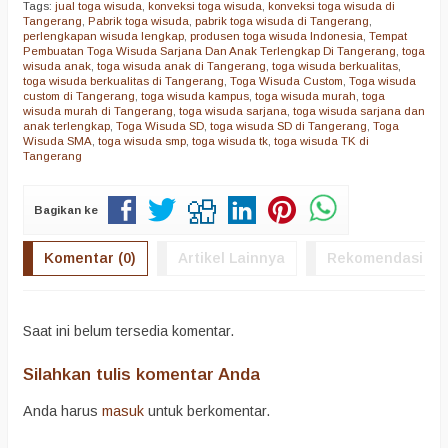
Tags:
jual toga wisuda
,
konveksi toga wisuda
,
konveksi toga wisuda di
Tangerang
,
Pabrik toga wisuda
,
pabrik toga wisuda di Tangerang
,
perlengkapan wisuda lengkap
,
produsen toga wisuda Indonesia
,
Tempat
Pembuatan Toga Wisuda Sarjana Dan Anak Terlengkap Di Tangerang
,
toga
wisuda anak
,
toga wisuda anak di Tangerang
,
toga wisuda berkualitas
,
toga wisuda berkualitas di Tangerang
,
Toga Wisuda Custom
,
Toga wisuda
custom di Tangerang
,
toga wisuda kampus
,
toga wisuda murah
,
toga
wisuda murah di Tangerang
,
toga wisuda sarjana
,
toga wisuda sarjana dan
anak terlengkap
,
Toga Wisuda SD
,
toga wisuda SD di Tangerang
,
Toga
Wisuda SMA
,
toga wisuda smp
,
toga wisuda tk
,
toga wisuda TK di
Tangerang
Bagikan ke
Komentar (0)
Artikel Lainnya
Rekomendasi
Saat ini belum tersedia komentar.
Silahkan tulis komentar Anda
Anda harus
masuk
untuk berkomentar.