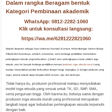
Dalam rangka Beragam bentuk
Kategori Pembinaan akademik
WhatsApp: 0812-2282-1060
Klik untuk konsultasi langsung:
https://wa.me/6281222821060
Wisuda Berperan sebagai Saat istimewa Esensial Di antara Perkembangan Sistem belajar
Pribadi Oleh karenanya, sekolah, universitas, serta lembaga pendidikan memerlukan
perlengkapan wisuda yang berkualitas. ||Salah satu perlengkapan utama adalah toga
wisuda, saat ini, banyak lembaga pendidikan mencari
produsen toga wisuda murah
yang
mampu menyediakan produk berkualitas dengan harga terjangkau.|| Dengan produsen yang
tepat, prosesi wisuda dapat berjalan lebih tertata, rapi, dan berkesan.
Tidak hanya itu, produsen profesional mampu menyediakan
model toga wisuda yang sesuai untuk TK, SD, SMP, SMA,
serta perguruan tinggi. Oleh karena itu, bekerja sama dengan
produsen toga wisuda murah yang profesional merupakan
langkah tepat agar kebutuhan perlengkapan wisuda terpenuhi
dengan baik.